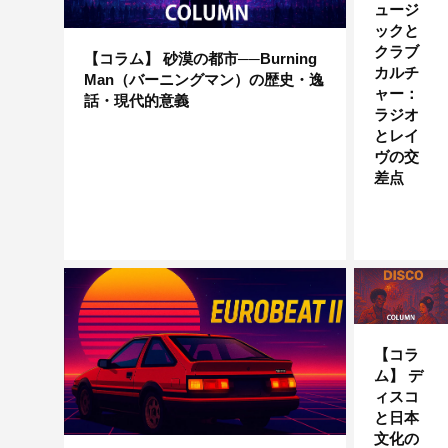
ュージ
ックと
クラブ
【コラム】 砂漠の都市──Burning
カルチ
Man（バーニングマン）の歴史・逸
ャー：
話・現代的意義
ラジオ
とレイ
ヴの交
差点
【コラ
ム】 デ
ィスコ
と日本
文化の