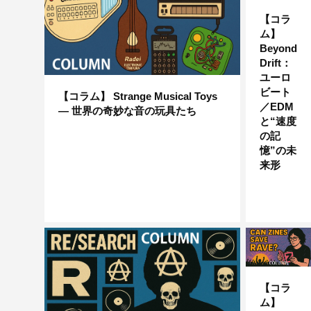
【コラ
ム】
Beyond
Drift：
ユーロ
ビート
【コラム】 Strange Musical Toys
／EDM
— 世界の奇妙な音の玩具たち
と“速度
の記
憶”の未
来形
【コラ
ム】