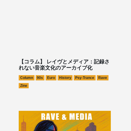
【コラム】 レイヴとメディア：記録さ
れない音楽文化のアーカイブ化
Column
90s
Euro
History
Psy-Trance
Rave
Zine