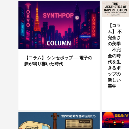
【コラ
ム】 不
完全さ
の美学
─ 不完
全の時
【コラム】 シンセポップ──電子の
代を生
夢が鳴り響いた時代
きるポ
ップの
新しい
美学