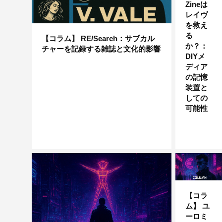
Zineは
レイヴ
を救え
る
【コラム】 RE/Search：サブカル
か？：
チャーを記録する雑誌と文化的影響
DIYメ
ディア
の記憶
装置と
しての
可能性
【コラ
ム】 ユ
ーロミ