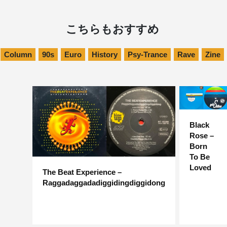
こちらもおすすめ
Column
90s
Euro
History
Psy-Trance
Rave
Zine
Black
Rose –
Born
To Be
Loved
The Beat Experience –
Raggadaggadadiggidingdiggidong