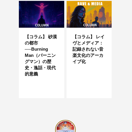
【コラム】 砂漠
【コラム】 レイ
の都市
ヴとメディア：
──Burning
記録されない音
Man（バーニン
楽文化のアーカ
グマン）の歴
イブ化
史・逸話・現代
的意義