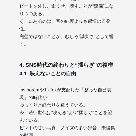
ビートを外し、歪ませ、壊すことが“流儀”にな
りつつある。
そこにあるのは、音の純度よりも感情の即発
性。
完璧ではないことが、むしろ“誠実さ”として響
く。
4. SNS時代の終わりと“揺らぎ”の復権
4-1. 映えないことの自由
InstagramやTikTokが支配した「整った自己表
現」の時代が、
ゆっくりと終わりを迎えている。
今、若い世代は“映える”より“揺らぐ”ことを望
んでいる。
ピントの甘い写真、ノイズの多い録音、未編集
の動画。