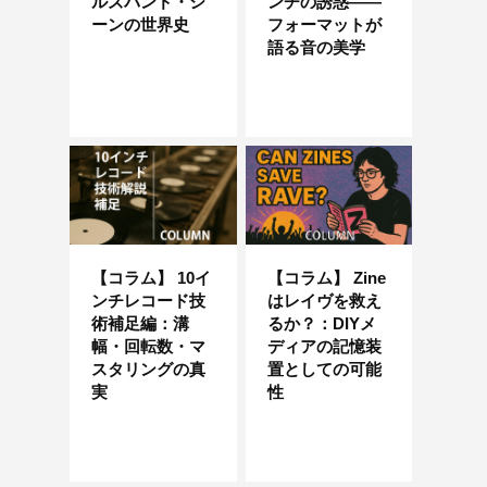
ルズバンド・シ
ンチの誘惑——
ーンの世界史
フォーマットが
語る音の美学
【コラム】 10イ
【コラム】 Zine
ンチレコード技
はレイヴを救え
術補足編：溝
るか？：DIYメ
幅・回転数・マ
ディアの記憶装
スタリングの真
置としての可能
実
性