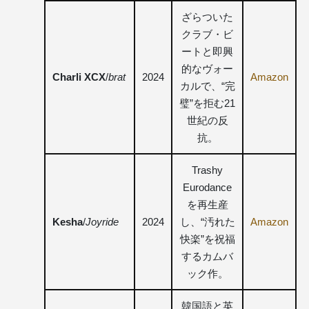
ざらついた
クラブ・ビ
ートと即興
的なヴォー
Charli XCX
/
brat
2024
Amazon
カルで、“完
璧”を拒む21
世紀の反
抗。
Trashy
Eurodance
を再生産
Kesha
/
Joyride
2024
し、“汚れた
Amazon
快楽”を祝福
するカムバ
ック作。
韓国語と英