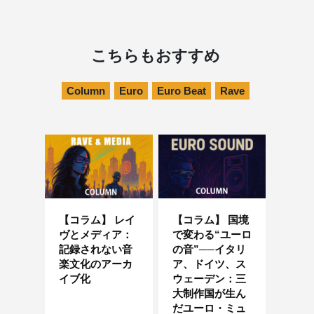
こちらもおすすめ
Column
Euro
Euro Beat
Rave
【コラム】 レイ
【コラム】 国境
ヴとメディア：
で変わる“ユーロ
記録されない音
の音”──イタリ
楽文化のアーカ
ア、ドイツ、ス
イブ化
ウェーデン：三
大制作国が生ん
だユーロ・ミュ