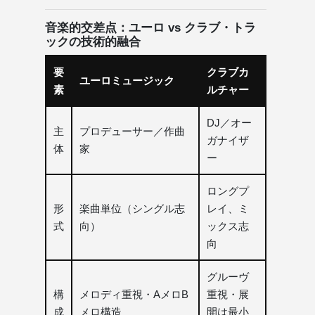
音楽的交差点：ユーロ vs クラブ・トラ
ックの技術的融合
要
クラブカ
ユーロミュージック
素
ルチャー
DJ／オー
主
プロデューサー／作曲
ガナイザ
体
家
ー
ロングプ
形
楽曲単位（シングル志
レイ、ミ
式
向）
ックス志
向
グルーヴ
構
メロディ重視・AメロB
重視・展
成
メロ構造
開は最小