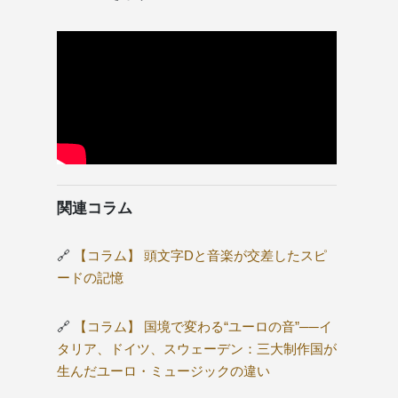
関連コラム
🔗
【コラム】 頭文字Dと音楽が交差したスピ
ードの記憶
🔗
【コラム】 国境で変わる“ユーロの音”──イ
タリア、ドイツ、スウェーデン：三大制作国が
生んだユーロ・ミュージックの違い