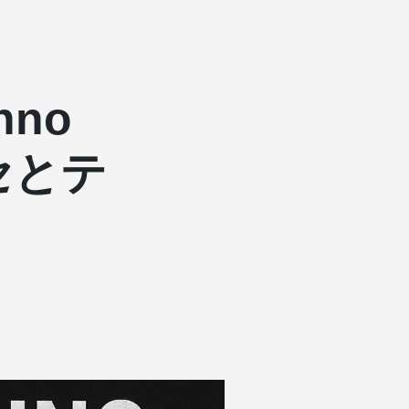
hno
セとテ