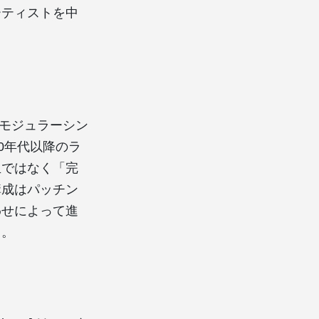
ーティストを中
でモジュラーシン
0年代以降のラ
生ではなく「完
構成はパッチン
わせによって進
る。