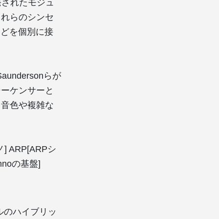
開発されたモジュ
これらのシンセ
などを個別に接
aundersonらが
シーケンサーと
る音色や複雑な
クノ] ARP[ARPシ
Technoの基盤]
ジタルのハイブリッ