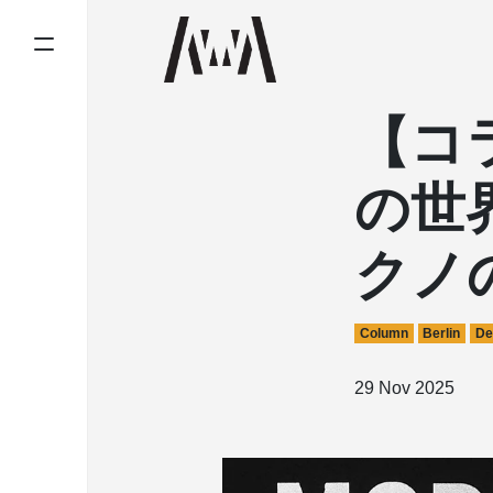
【コラ
の世
クノ
Column
Berlin
De
29 Nov 2025