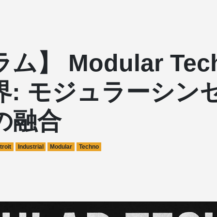
ム】 Modular Tec
界: モジュラーシン
の融合
troit
Industrial
Modular
Techno