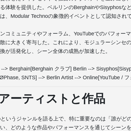
体験を提供した。ベルリンのBerghainやSisyphos
、Modular Technoの象徴的イベントとして認知され
ンコミュニティやフォーラム、YouTubeでのパフォー
散に大きく寄与した。これにより、モジュラーシンセ
換が活発化し、シーン全体の成熟が加速した。
n --> Berghain[Berghain クラブ] Berlin --> Sisyphos[Si
, ØPhase, SNTS] --> Berlin Artist --> Online[YouTube
アーティストと作品
Technoというジャンルを語る上で、特に重要なのは「誰が
い、どのような作品やパフォーマンスを通じてシーン