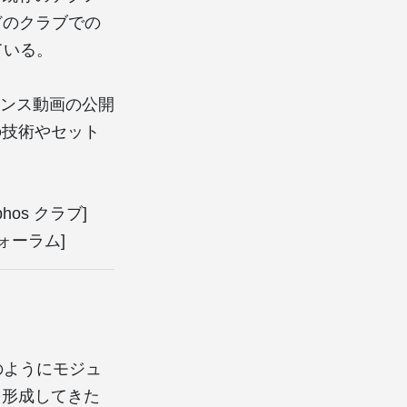
などのクラブでの
ている。
マンス動画の公開
の技術やセット
syphos クラブ]
 / フォーラム]
どのようにモジュ
を形成してきた