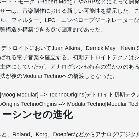
バート・モーグ（Robert Moog）やARPなどによって
ザーは、音楽制作における新しい可能性を提示した。
ル、フィルター、LFO、エンベロープジェネレーター
響構造を構築できる点で画期的であった。
トロイトにおいてJuan Atkins、Derrick May、Kevin S
ばれる電子音楽を確立する。初期デトロイトテクノは
主体にしていたが、アナログシンセ特有の温かみのあ
が後のModular Technoへの橋渡しとなった。
g[Moog Modular] --> TechnoOrigins[デトロイト初期テ
oOrigins TechnoOrigins --> ModularTechno[Modular 
ラーシンセの進化
ると、Roland、Korg、Doepferなどからアナログ/デ