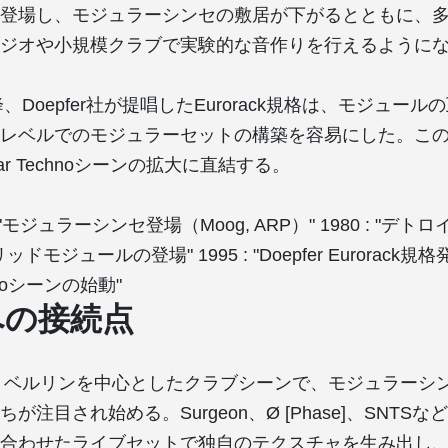
登場し、モジュラーシンセの敷居が下がるとともに、
ジオや小規模クラブで実験的な音作りを行えるように
降、Doepfer社が提唱したEurorack規格は、モジュー
レベルでのモジュラーセットの構築を容易にした。このこ
ar Technoシーンの拡大に直結する。
970 : "モジュラーシンセ登場（Moog, ARP）" 1980 : "
リッドモジュールの登場" 1995 : "Doepfer Eurorack規格発表
chnoシーンの始動"
への接続点
頭、ベルリンを中心としたクラブシーンで、モジュラーシ
が注目され始める。Surgeon、Ø [Phase]、SNTS
合わせたライブセットで独自のテクスチャを生み出し