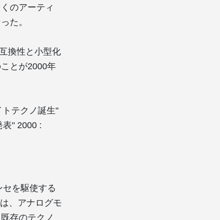
多くのアーティ
なった。
ルの互換性と小型化
とが2000年
デトロイトテクノ誕生"
" 2000 :
ンセを駆使する
などは、アナログモ
、既存のテクノ