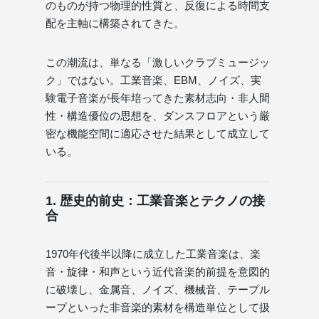
のものが持つ物理的性質と、反復による時間支
配を主軸に構築されてきた。
この潮流は、単なる「激しいクラブミュージッ
ク」ではない。工業音楽、EBM、ノイズ、実
験電子音楽が長年培ってきた素材志向・非人間
性・構造優位の思想を、ダンスフロアという厳
密な機能空間に適応させた結果として成立して
いる。
1. 歴史的前史：工業音楽とテクノの接
合
1970年代後半以降に成立した工業音楽は、楽
音・旋律・和声という近代音楽的前提を意図的
に破壊し、金属音、ノイズ、機械音、テープル
ープといった非音楽的素材を構造単位として扱