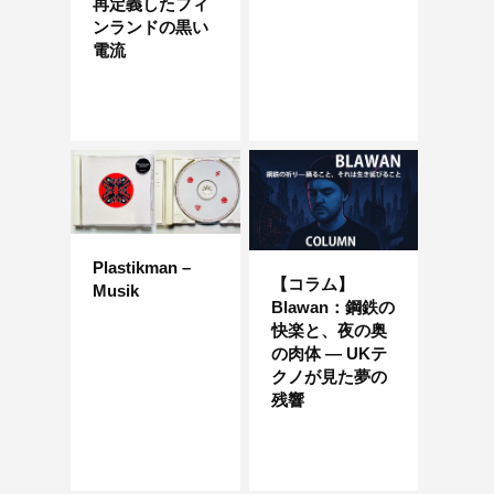
再定義したフィ
ンランドの黒い
電流
Plastikman –
【コラム】
Musik
Blawan：鋼鉄の
快楽と、夜の奥
の肉体 — UKテ
クノが見た夢の
残響