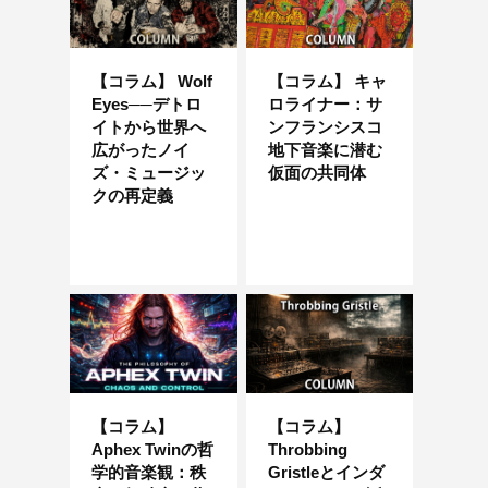
【コラム】 Wolf
【コラム】 キャ
Eyes──デトロ
ロライナー：サ
イトから世界へ
ンフランシスコ
広がったノイ
地下音楽に潜む
ズ・ミュージッ
仮面の共同体
クの再定義
【コラム】
【コラム】
Aphex Twinの哲
Throbbing
学的音楽観：秩
Gristleとインダ