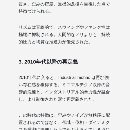
質さ、歪みの密度、無機的反復を重視した点で
特徴づけられる。
リズムは直線的で、スウィングやファンク性は
極端に抑制される。人間的なノリよりも、持続
的圧力と均質な推進力が優先された。
3. 2010年代以降の再定義
2010年代に入ると、Industrial Techno は再び強
い存在感を獲得する。ミニマルテクノ以降の音
響的洗練と、インダストリアル的暴力性が融合
し、より制御された形で再定義された。
この時代の特徴は、歪みやノイズが無秩序に配
置されるのではなく、帯域・位相・ダイナミク
スを厳密に管理した上で組み込まれている点に