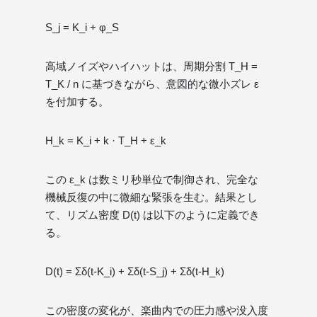
S_j = K_i + φ_S
高域ノイズやハイハットは、周期分割 T_H =
T_K / n に基づきながら、意図的な微小ズレ ε
を付加する。
H_k = K_i + k · T_H + ε_k
この ε_k は数ミリ秒単位で制御され、完全な
機械反復の中に微細な緊張を生む。結果とし
て、リズム密度 D(t) は以下のように定義でき
る。
D(t) = Σδ(t-K_i) + Σδ(t-S_j) + Σδ(t-H_k)
この密度の変化が、楽曲内での圧力感や没入度