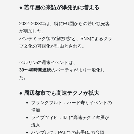
● 若年層の来訪が爆発的に増える
2022–2023年は、特にEU圏からの若い観光客
が増加した。
パンデミック後の“解放感”と、SNSによるクラ
ブ文化の可視化が理由とされる。
ベルリンの週末イベントは、
30〜40時間連続
のパーティがより一般化し
た。
● 周辺都市でも高速テクノが拡大
フランクフルト：ハード寄りイベントの
増加
ライプツィヒ：IfZ に高速テクノ客層が
流入
ハンブルク：PAL での若手DJの台頭