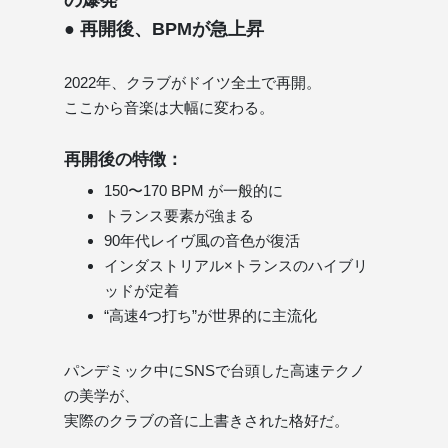
● 再開後、BPMが急上昇
2022年、クラブがドイツ全土で再開。
ここから音楽は大幅に変わる。
再開後の特徴：
150〜170 BPM が一般的に
トランス要素が強まる
90年代レイヴ風の音色が復活
インダストリアル×トランスのハイブリ
ッドが定着
“高速4つ打ち”が世界的に主流化
パンデミック中にSNSで台頭した高速テクノ
の美学が、
実際のクラブの音に上書きされた格好だ。