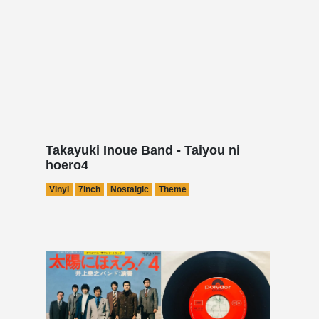
Takayuki Inoue Band - Taiyou ni
hoero4
Vinyl
7inch
Nostalgic
Theme