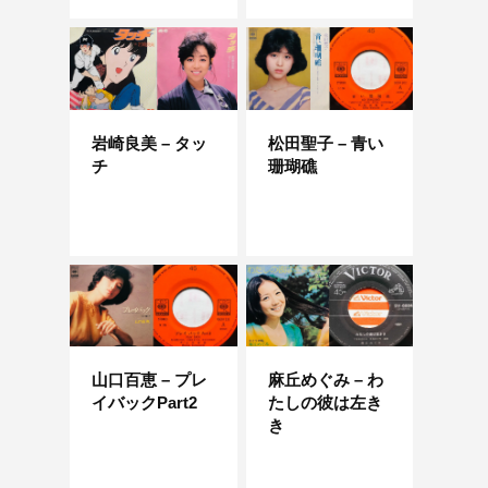
岩崎良美 – タッ
松田聖子 – 青い
チ
珊瑚礁
山口百恵 – プレ
麻丘めぐみ – わ
イバックPart2
たしの彼は左き
き