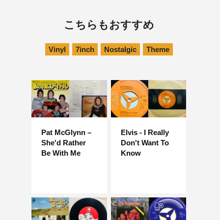
こちらもおすすめ
Vinyl
7inch
Nostalgic
Theme
Pat McGlynn –
Elvis - I Really
She'd Rather
Don't Want To
Be With Me
Know