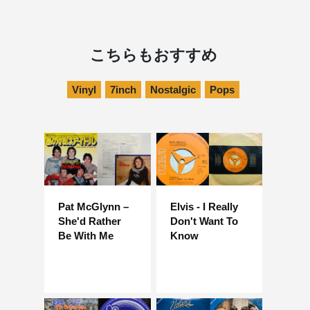
こちらもおすすめ
Vinyl
7inch
Nostalgic
Pops
Pat McGlynn –
Elvis - I Really
She'd Rather
Don't Want To
Be With Me
Know