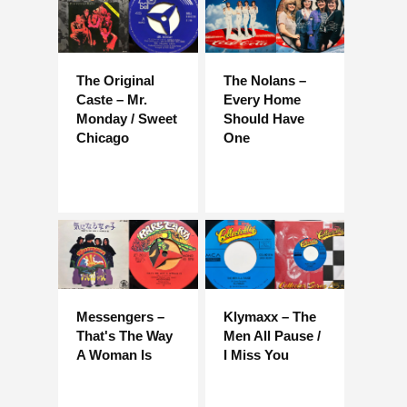
The Original
The Nolans –
Caste – Mr.
Every Home
Monday / Sweet
Should Have
Chicago
One
Messengers –
Klymaxx – The
That's The Way
Men All Pause /
A Woman Is
I Miss You