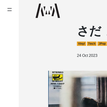
さだ 
Vinyl
7inch
JPop
24 Oct 2023