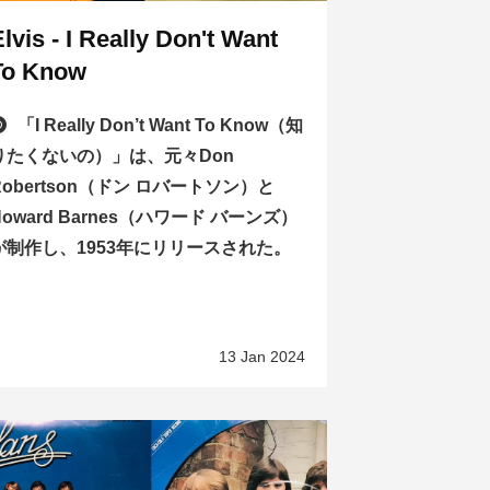
lvis - I Really Don't Want
To Know
「I Really Don’t Want To Know（知
りたくないの）」は、元々Don
Robertson（ドン ロバートソン）と
Howard Barnes（ハワード バーンズ）
が制作し、1953年にリリースされた。
13 Jan 2024