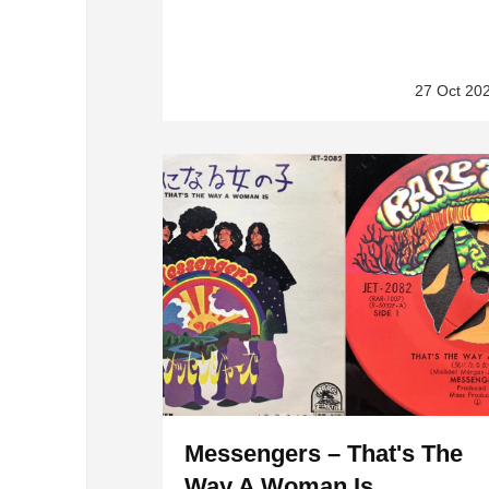
27 Oct 20
Messengers – That's The
Way A Woman Is