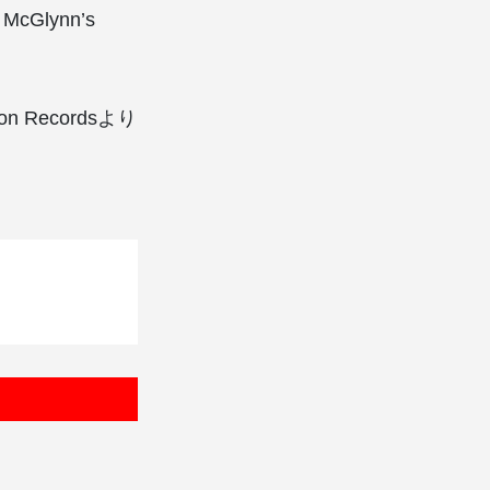
lynn’s
n Recordsより