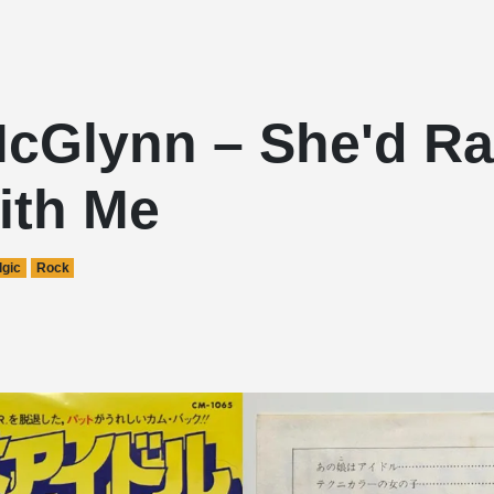
McGlynn – She'd Ra
ith Me
lgic
Rock