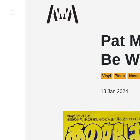
Pat 
Be W
Vinyl
7inch
Nosta
13 Jan 2024