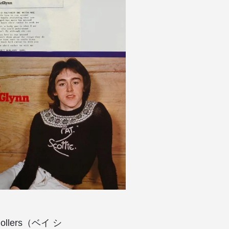
lers（ベイ シ