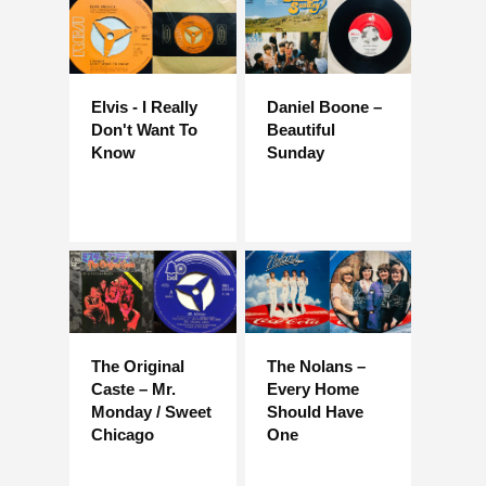
Elvis - I Really
Daniel Boone –
Don't Want To
Beautiful
Know
Sunday
The Original
The Nolans –
Caste – Mr.
Every Home
Monday / Sweet
Should Have
Chicago
One