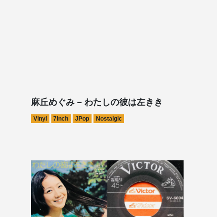
麻丘めぐみ – わたしの彼は左きき
Vinyl
7inch
JPop
Nostalgic