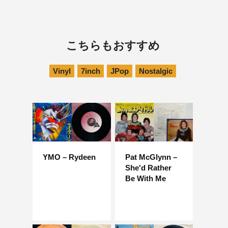
こちらもおすすめ
Vinyl
7inch
JPop
Nostalgic
YMO – Rydeen
Pat McGlynn –
She'd Rather
Be With Me