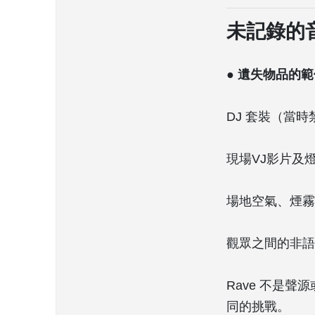
未記錄的
● 遺失物品的
DJ 套裝（當
現場VJ影片及
場地空氣、煙霧
觀眾之間的非語
Rave 不是
同的挑戰。