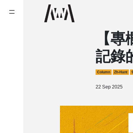
【專
記錄
Column
Zh-Hant
22 Sep 2025