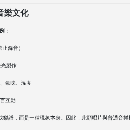
音樂文化
範例
：
時禁止錄音）
燈光製作
、氣味、溫度
言互動
聲源或樂譜，而是一種現象本身。因此，此類唱片與普通音