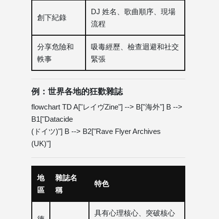
DJ 姓名、歌曲順序、現場
創下紀錄
流程
分享危險和
吸毒經歷、檢查迴避和社交
軼事
緊張
例：世界各地的狂歡雜誌
flowchart TD A["レイヴZine"] --> B["海外"] B -->
B1["Datacide
(ドイツ)"] B --> B2["Rave Flyer Archives
(UK)"]
地
雜誌名
特色
區
稱
具有心理核心、突破核心
德