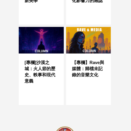
新美學
化影響力的雜誌
[專欄]沙漠之
【專欄】Rave與
城：火人節的歷
媒體：歸檔未記
史、軼事和現代
錄的音樂文化
意義