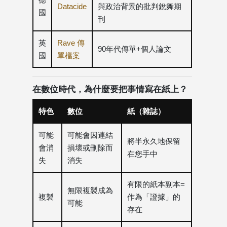
Datacide
與政治背景的批判銳舞期
國
刊
英
Rave 傳
90年代傳單+個人論文
國
單檔案
在數位時代，為什麼要把事情寫在紙上？
特色
數位
紙（雜誌）
可能
可能會因連結
將半永久地保留
會消
損壞或刪除而
在您手中
失
消失
有限的紙本副本=
無限複製成為
複製
作為「證據」的
可能
存在