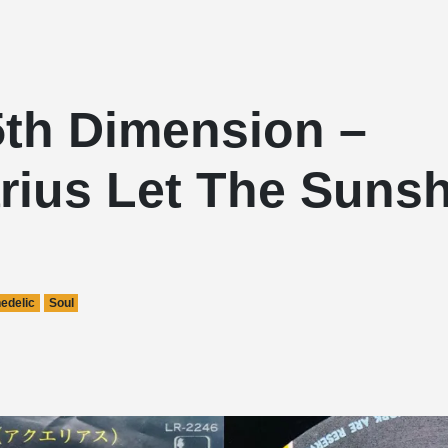
5th Dimension –
rius Let The Suns
edelic
Soul