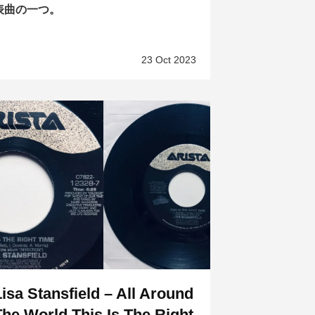
表曲の一つ。
23 Oct 2023
Lisa Stansfield – All Around
The World This Is The Right