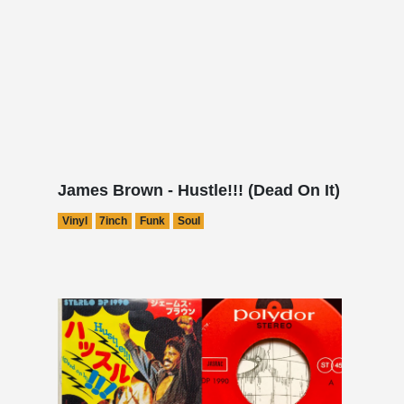
James Brown - Hustle!!! (Dead On It)
Vinyl
7inch
Funk
Soul