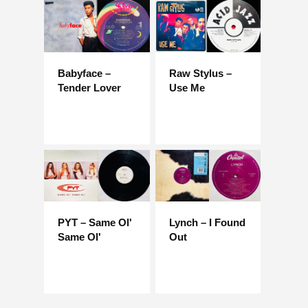
Babyface –
Raw Stylus –
Tender Lover
Use Me
PYT – Same Ol'
Lynch – I Found
Same Ol'
Out