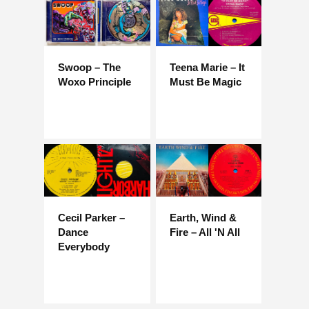
Swoop – The
Teena Marie – It
Woxo Principle
Must Be Magic
Cecil Parker –
Earth, Wind &
Dance
Fire – All 'N All
Everybody