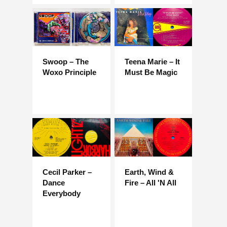
Swoop – The
Teena Marie – It
Woxo Principle
Must Be Magic
Cecil Parker –
Earth, Wind &
Dance
Fire – All 'N All
Everybody