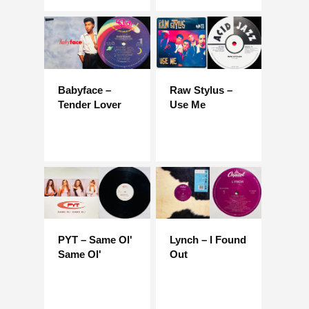
Babyface –
Raw Stylus –
Tender Lover
Use Me
PYT – Same Ol'
Lynch – I Found
Same Ol'
Out