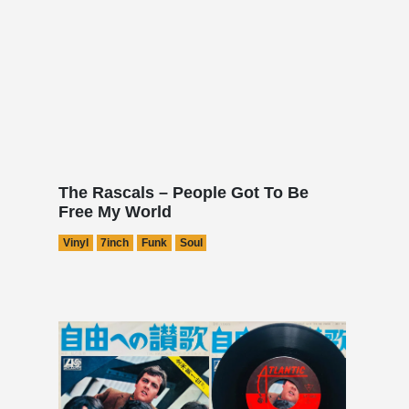
The Rascals – People Got To Be
Free My World
Vinyl
7inch
Funk
Soul