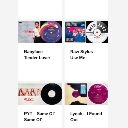
Babyface –
Raw Stylus –
Tender Lover
Use Me
PYT – Same Ol'
Lynch – I Found
Same Ol'
Out