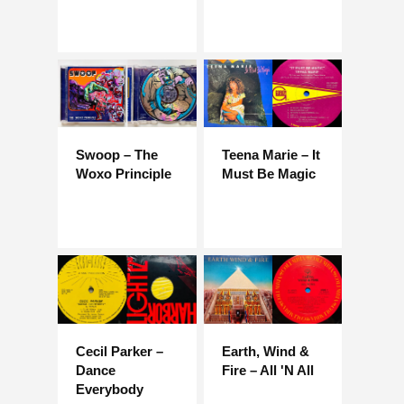
Swoop – The
Teena Marie – It
Woxo Principle
Must Be Magic
Cecil Parker –
Earth, Wind &
Dance
Fire – All 'N All
Everybody