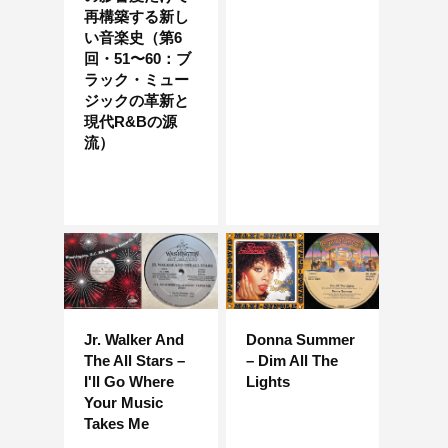
再構築する新し
い音楽史（第6
回・51〜60：ブ
ラック・ミュー
ジックの革新と
現代R&Bの源
流）
Jr. Walker And
Donna Summer
The All Stars –
– Dim All The
I'll Go Where
Lights
Your Music
Takes Me