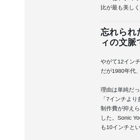
比が最も美しく
忘れられ
ィの文脈
やがて12イン
だが1980年
理由は単純だっ
「7インチより
制作費が抑えら
した。Sonic Yo
も10インチと