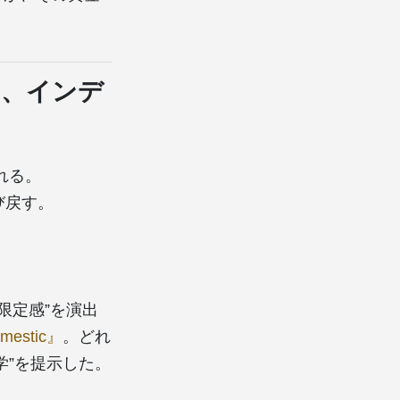
ナ、インデ
れる。
び戻す。
限定感”を演出
omestic』
。どれ
学”を提示した。