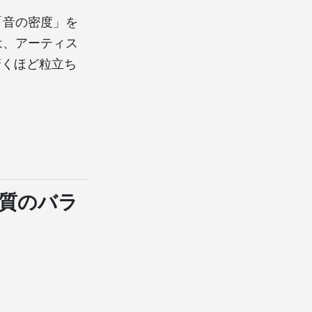
「音の密度」を
は、アーティス
驚くほど粒立ち
音質のバラ
。