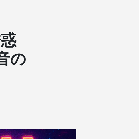
誘惑
音の