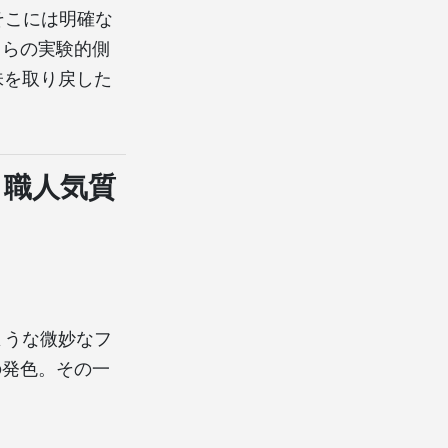
そこには明確な
自らの実験的側
味を取り戻した
と職人気質
ような微妙なフ
の発色。その一