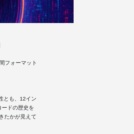
」
中間フォーマット
性とも、12イン
コードの歴史を
てきたかが見えて