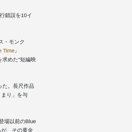
試行錯誤を10イ
アス・モンク
e Time』
を求めた“短編映
だった。長尺作品
とまり」を与
登場以前のBlue
るが、その黄金