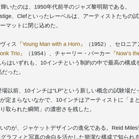
も輝いたのは、1950年代前半のジャズ黎明期である。
、Prestige、Clefといったレーベルは、アーティストたちの
ーマットに閉じ込めた。
ヴィス
『Young Man with a Horn』
（1952）、セロニ
onk Trio』
（1954）、チャーリー・パーカー
『Now’s th
これらはいずれも、10インチという制約の中で最高の構成
品だった。
の登場以前、10インチは“LP”という新しい概念の試験場
が定まらないなかで、10インチはアーティストに「ま
り取られた瞬間」の濃密さを残した。
のが、ジャケットデザインの進化である。Reid Miles
イポグラフィと写真の余白を活かした簡潔な構成で知られ