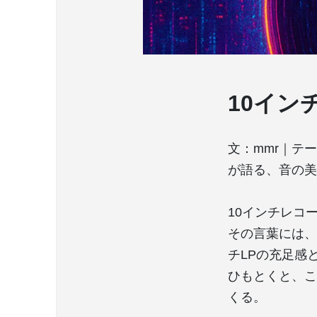
10イン
文：mmr｜テ
が語る、音の美
10インチレコ
その言葉には、
チLPの充足感
ひもとくと、こ
くる。