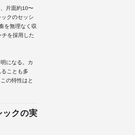
は、片面約10〜
シックのセッシ
演奏を無理なく収
ンチを採用した
鮮明になる。カ
れることも多
、この特性はと
シックの実