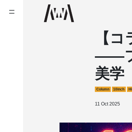
【コ
——
美学
Column
10inch
Hi
11 Oct 2025