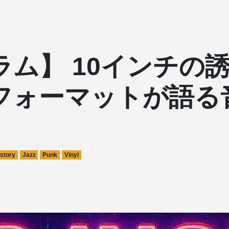
ラム】 10インチの
フォーマットが語る
story
Jazz
Punk
Vinyl