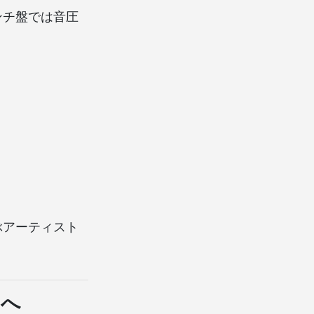
インチ盤では音圧
ぶアーティスト
ーへ