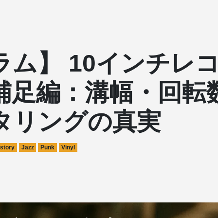
ラム】 10インチレ
補足編：溝幅・回転
タリングの真実
story
Jazz
Punk
Vinyl