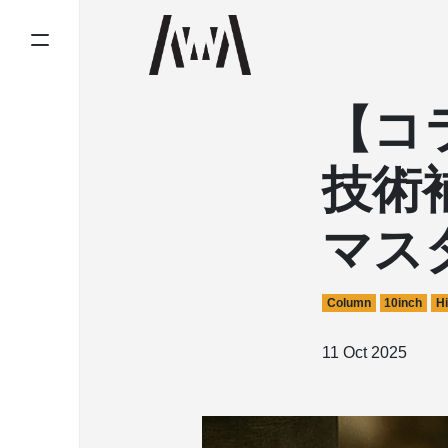
【コ
技術
マス
Column
10inch
Hi
11 Oct 2025