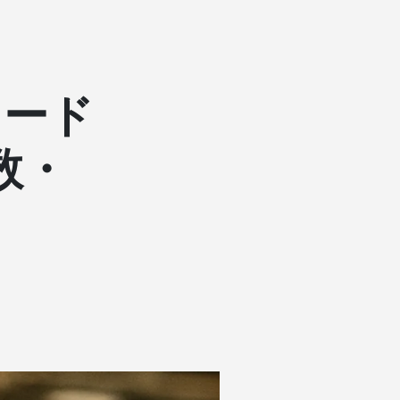
コード
数・