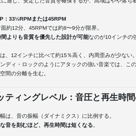
生に適し、安定した音質を確保するが、高域はやや落ち
P：33⅓RPMまたは45RPM
片面約12分、45RPMでは約8〜9分が限界。
時間よりも音質を優先した設計が可能
なのが10インチの
は、12インチに比べて約15％高く、内周歪みが少ない
ンディ・ロックのようにアタックの強い音楽では、こ
空間の分離を生む。
ッティングレベル：音圧と再生時間
幅は、音の振幅（ダイナミクス）に比例する。
な音を刻むほど、再生時間は短くなる
。