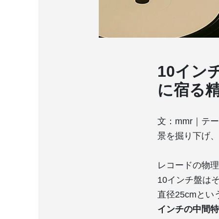
10イン
に宿る
文：mmr｜テ
景を掘り下げ、
レコードの物理
10インチ盤は
直径25cmと
インチの中間特