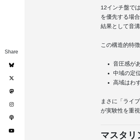
12インチ盤で
を優先する場合
結果として音溝
この構造的特徴
Share
音圧感が
中域の定
高域はわ
まさに「ライブ
が実験性を重視
マスタリ