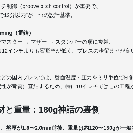
御（groove pitch control）が重要で、
PMで12分以内”が一つの設計基準。
forming（電鋳）
マスター → マザー → スタンパーの順に複製。
は12インチよりも変形率が低く、プレスの歩留まりが良
などの国内プレスでは、盤面温度・圧力をミリ単位で制
定性が音質に直結するため、特に10インチではこの工程
材と重量：180g神話の裏側
は、
盤厚が1.8〜2.0mm前後、重量は約120〜150g
が一般