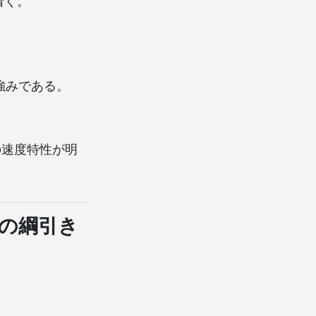
着く。
強みである。
。
の速度特性が明
の綱引き