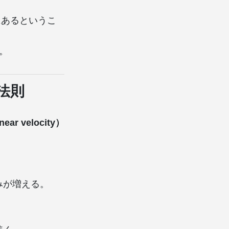
にあるというこ
。
法則
r velocity）
みが増える。