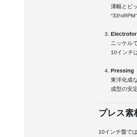
溝幅とピッチ制
“33⅓R
Electro
ニッケルで
10インチ
Pressing
東洋化成
成型の安
プレス素
10インチ盤で