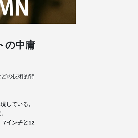
トの中庸
などの技術的背
体現している。
だ。
、
7インチと12