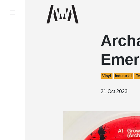
Arch
Emer
Vinyl
Industrial
T
21 Oct 2023