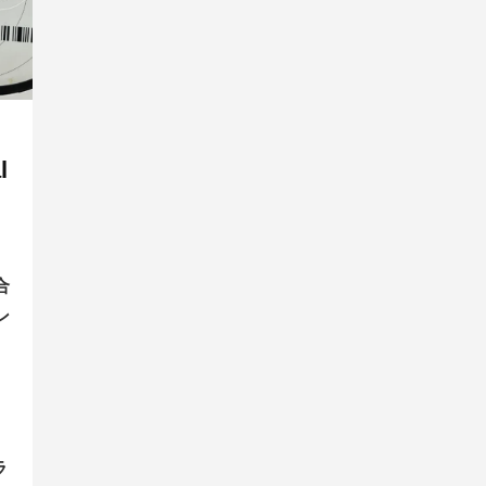
l
合
ン
ラ