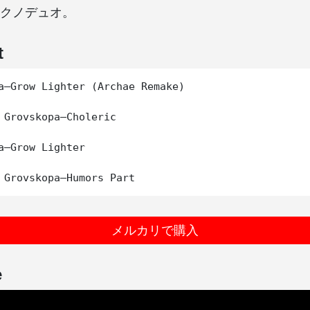
クノデュオ。
t
a–Grow Lighter (Archae Remake)

 Grovskopa–Choleric

a–Grow Lighter

メルカリで購入
e