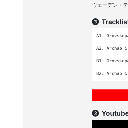
ウェーデン・テ
Tracklis
A1. Grovskop
A2. Archae &
B1. Grovskop
Youtub