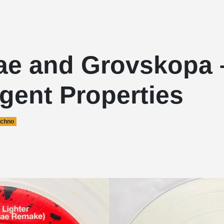
ae and Grovskopa 
gent Properties
echno