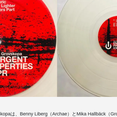
vskopaは、Benny Liberg（Archae）とMika Hallbäck（