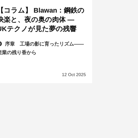
【コラム】 Blawan：鋼鉄の
快楽と、夜の奥の肉体 —
UKテクノが見た夢の残響
序章 工場の影に育ったリズム——
産業の残り香から
12 Oct 2025