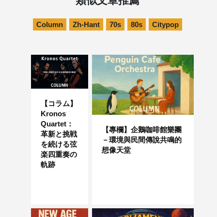
類似文章推薦
Column
Zh-Hant
70s
80s
Citypop
【コラム】
Kronos
Quartet：
【專欄】企鵝咖啡館樂團
革新と挑戦
－環境與民間傳說共鳴的
を続ける弦
想像天堂
楽四重奏の
軌跡