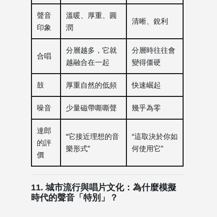
聲音
溫暖、厚重、圓
清晰、銳利
印象
潤
分層越多，它就
分層時往往會
合唱
越融合在一起
變得僵硬
鼓
厚重自然的低頻
快速崛起
噪音
少量磁帶嘶嘶聲
幾乎為零
達郎
“它接近理想的音
“這取決於你如
的評
樂形式”
何使用它”
價
11. 城市流行與唱片文化：為什麼模擬
時代的聲音「特別」？