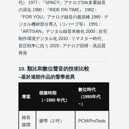
代） 1977 : 『SPACY』アナログ24tr多重録音
の深化 1980 : 『RIDE ON TIME』 1982 :
『FOR YOU』アナログ録音の最高峰 1985 : デ
ジタル機材部分導入（リバーブ等） 1991 :
『ARTISAN』デジタル録音本格化 2000 : 自宅
制作環境デジタル化 2010 : リマスター時代、
音圧戦争に抗う 2020 : アナログ回帰・高品質
再発
10. 類比和數位聲音的技術比較
–基於達朗作品的聲學差異
數位時代
模擬時期
專案
（1990年代
（~1980 年代）
~）
錄音
膠帶（2 吋）
PCM/ProTools
媒體