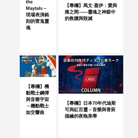
the
【專欄】馬文·蓋伊：愛與
Maytals－
痛之間——靈魂之神眼中
現場表演銘
的救贖與毀滅
刻的雷鬼靈
魂
【專欄】機
動戰士鋼彈
與音樂宇宙
【專欄】日本70年代迪斯
－機動戰士
可與紅百靈－音樂與香菸
如交響曲
描繪的夜晚美學