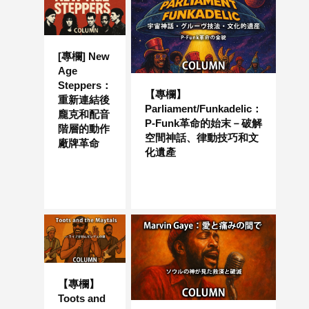
[專欄] New
Age
Steppers：
【專欄】
重新連結後
Parliament/Funkadelic：
龐克和配音
P-Funk革命的始末－破解
階層的動作
空間神話、律動技巧和文
廠牌革命
化遺產
【專欄】
Toots and