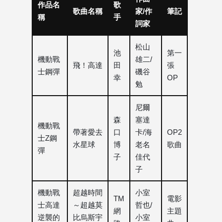
作品名
歌
歌曲名稱
家/作
筆記
稱
手
詞家
松山
池
第一
機動戰
雄二/
飛！高達
田
張
士鋼彈
磯谷
幸
OP
勉
尼爾
森
塞達
機動戰
帶著愛去
口
卡/海
OP2
士Z鋼
水星球
博
老名
歌曲
彈
子
佳代
子
機動戰
超越時間
小室
TM
電影
士高達
～超越莫
哲也/
網
主題
逆襲的
比烏斯宇
小室