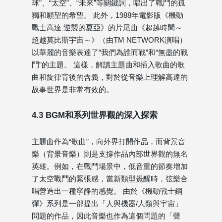
球”、“太空”、“未來”等關鍵詞，唱出了戰鬥的孤
獨和願望的希望。 此外，1988年電影版《機動
戰士高達 逆襲的夏亞》的片尾曲《超越時間～
超越莫比斯宇宙～》（由TM NETWORK演唱）
以華麗的音樂表達了“我們為誰而戰”和“無盡的戰
鬥”的主題。 這樣，解讀主題曲和插入歌曲的歌​​
曲和旋律背後的含義，對於從音樂上理解高達的
故事世界是非常有效的。
4.3 BGM和系列世界觀的深入探索
主題曲作為“歌曲”，向外界打開作品，而背景音
樂（背景音樂）則是支撐作品內部世界觀的無名
英雄。例如，在戰鬥場景中，低音重的節奏增加
了太空戰鬥的緊張感，當新類型覺醒時，弦樂合
唱營造出一種寧靜的感覺。 由於《機動戰士鋼
彈》系列是一部提出「人與機器/人類與宇宙」
問題的作品，因此音樂也作為這個問題的「聲