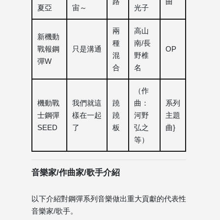
路
曲
夏亞
宙～
光子
兩
高山
新機動
種
南/長
戰報鋼
只是溝通
OP
混
野椎
彈W
合
名
（作
機動戰
我們就這
蹺
曲：
系列
士鋼彈
樣在一起
蹺
河野
主題
SEED
了
板
弘之
曲}
等）
音樂家/作曲家/歌手介紹
以下介紹對鋼彈系列音樂做出重大貢獻的代表性
音樂家/歌手。