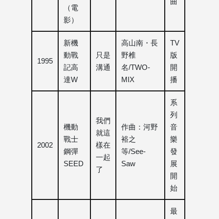
曲
（電
影）
新機
高山南・長
TV
動戰
只是
野椎
版
1995
記高
溝通
名/TWO-
開
達W
MIX
播
系
列
我們
機動
作曲：河野
音
就這
戰士
裕之
樂
2002
樣在
鋼彈
等/See-
發
一起
SEED
Saw
展
了
開
始
最