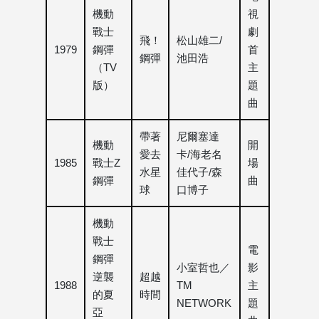
機動
視
戰士
劇
飛！
松山雄二/
1979
鋼彈
首
鋼彈
池田浩
（TV
主
版）
題
曲
帶著
尼爾塞達
機動
開
愛去
卡/海老名
1985
戰士Z
場
水星
佳代子/森
鋼彈
曲
球
口博子
機動
戰士
電
鋼彈
小室哲也／
影
逆襲
超越
1988
TM
主
的夏
時間
NETWORK
題
亞