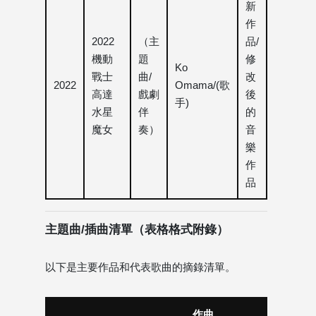
新
作
2022
（主
品/
機動
題
修
Ko
戰士
曲/
改
2022
Omama/(歌
高達
戲劇
後
手)
水星
伴
的
魔女
奏）
音
樂
作
品
主題曲/插曲清單（表格格式附錄）
以下是主要作品和代表歌曲的摘錄清單。
作曲