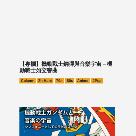
【專欄】機動戰士鋼彈與音樂宇宙－機
動戰士如交響曲
Column
Zh-Hant
70s
80s
Anime
JPop