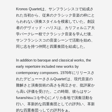
Kronos Quartetは、サンフランシスコで結成さ
れた当初から、従来のクラシック音楽の枠にと
らわれない演奏スタイルを模索していた。創設
者のデヴィッド・ハリスは、カリフォルニア大
学バークレー校でクラシック音楽を学んだ後、
サンフランシスコの音楽シーンで活動を始め、
同じ志を持つ仲間と四重奏団を結成した。
In addition to baroque and classical works, the
early repertoire included new works by
contemporary composers. 1976年にリリースさ
れたデビューーささルQuartet’は、現代音楽の
難解さと演奏技術の高さを両立させ、批評家か
ら高い評価を受けた。この時期、彼らはサン
furanshisuコを中心にメリカ各地で演奏活動を
行い、革新的な四重奏団としての評判い、革新
的な四重奏団っしての評判をぁ。