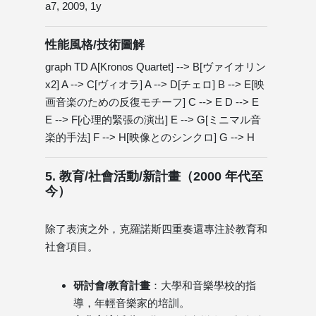
a7, 2009, 1y
性能風格/技術圖解
graph TD A[Kronos Quartet] --> B[ヴァイオリン
x2] A --> C[ヴィオラ] A --> D[チェロ] B --> E[映
画音楽のための反復モチーフ] C --> E D --> E
E --> F[心理的緊張の演出] E --> G[ミニマル音
楽的手法] F --> H[映像とのシンクロ] G --> H
5. 教育/社會活動/新計畫（2000 年代至
今）
除了表演之外，克羅諾斯四重奏還專注於教育和
社會項目。
研討會/教育計畫
：大學和音樂學校的指
導，年輕音樂家的培訓。