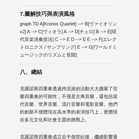
7.圖解技巧與表演風格
graph TD A[Kronos Quartet] --> B[ヴァイオリン
x2] A --> C[ヴィオラ] A --> D[チェロ] B --> E[現
代音楽演奏技法] C --> E D --> E E --> F[エレク
トロニクス / サンプリング] E --> G[ワールドミ
ュージックのリズムと音階]
八、總結
克羅諾斯四重奏透過跨流派的活動大大擴展了弦
樂四重奏的可能性，不僅是古典音樂，還包括當
代音樂、世界音樂、流行音樂和電影音樂。他們
的創新不僅體現在高水準的表演技巧上，更體現
在多元文化和社會主題的挑戰上。
克羅諾斯四重奏成立近半個世紀後，繼續影響著