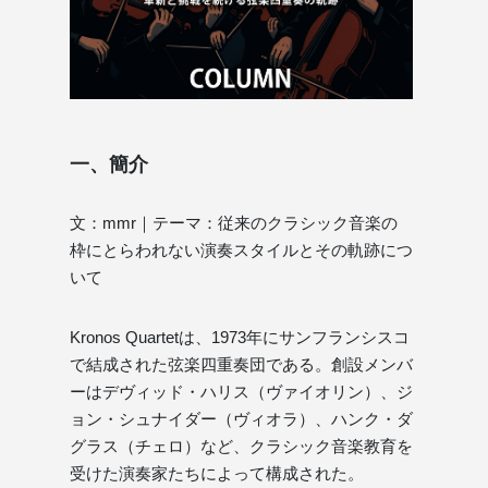
一、簡介
文：mmr｜テーマ：従来のクラシック音楽の
枠にとらわれない演奏スタイルとその軌跡につ
いて
Kronos Quartetは、1973年にサンフランシスコ
で結成された弦楽四重奏団である。創設メンバ
ーはデヴィッド・ハリス（ヴァイオリン）、ジ
ョン・シュナイダー（ヴィオラ）、ハンク・ダ
グラス（チェロ）など、クラシック音楽教育を
受けた演奏家たちによって構成された。