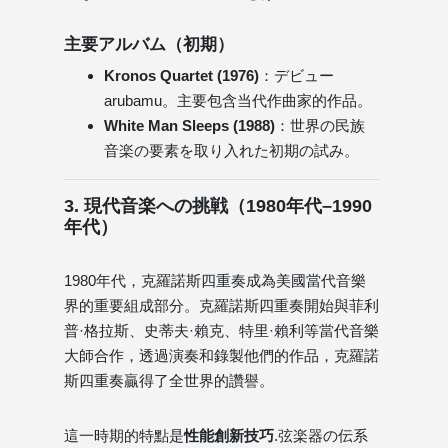
主要アルバム（初期）
Kronos Quartet (1976)
：デビュー
arubamu。主要包含当代作曲家的作品。
White Man Sleeps (1988)
：世界の民族
音楽の要素を取り入れた初期の試み。
3. 現代音楽への挑戦（1980年代–1990
年代）
1980年代，克羅諾斯四重奏成為美國當代音樂
界的重要組成部分。克羅諾斯四重奏開始與菲利
普·格拉斯、史蒂夫·賴克、特里·賴利等當代音樂
大師合作，透過演奏和錄製他們的作品，克羅諾
斯四重奏贏得了全世界的讚譽。
這一時期的特點是
性能創新技巧
.弦楽器の伝系