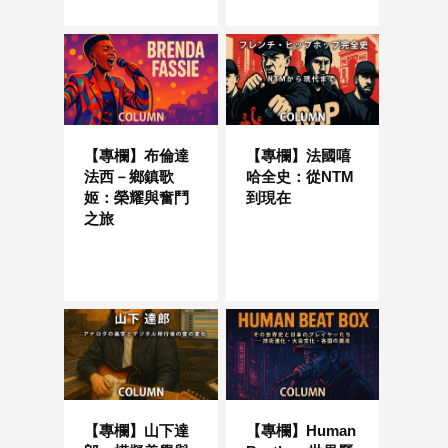
【專欄】布倫達
【專欄】法國嘻
法西－鄉鎮歌
哈全史：從NTM
姬：榮耀與奮鬥
到現在
之旅
【專欄】山下達
【專欄】Human