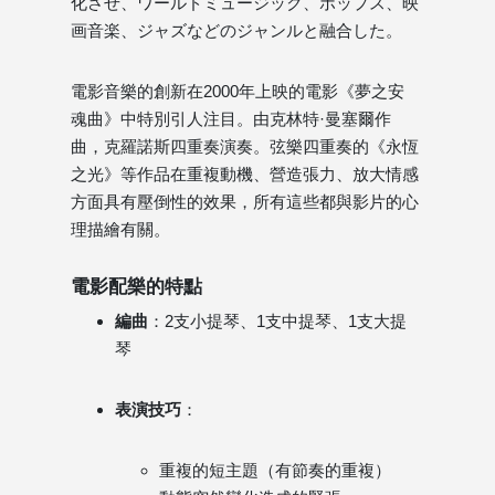
化させ、ワールドミュージック、ポップス、映
画音楽、ジャズなどのジャンルと融合した。
電影音樂的創新在2000年上映的電影《夢之安
魂曲》中特別引人注目。由克林特·曼塞爾作
曲，克羅諾斯四重奏演奏。弦樂四重奏的《永恆
之光》等作品在重複動機、營造張力、放大情感
方面具有壓倒性的效果，所有這些都與影片的心
理描繪有關。
電影配樂的特點
編曲
：2支小提琴、1支中提琴、1支大提
琴
表演技巧
：
重複的短主題（有節奏的重複）