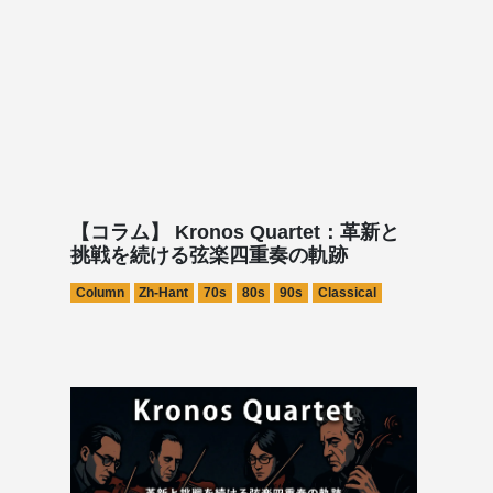
【コラム】 Kronos Quartet：革新と
挑戦を続ける弦楽四重奏の軌跡
Column
Zh-Hant
70s
80s
90s
Classical