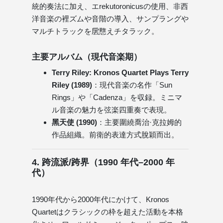
統的奏法に加え、エrekutoronicusの使用、非西
洋音楽の裡ズムや音階の導入、サンプラングや
マルチトラックを㧁戁えチタラック。
主要アルバム（現代音楽期）
Terry Riley: Kronos Quartet Plays Terry
Riley (1989)
：現代音楽の名作「Sun
Rings」や「Cadenza」を収録。ミニマ
ル音楽の魅力を弦楽四重奏で表現。
黑天使 (1990)
：主要圍繞喬治·克拉姆的
作品組織。前衛的表達方式脫穎而出。
4. 跨流派/跨界（1990 年代–2000 年
代）
1990年代から2000年代にかけて、Kronos
Quartetはクラシックの枠を超えた活動を本格