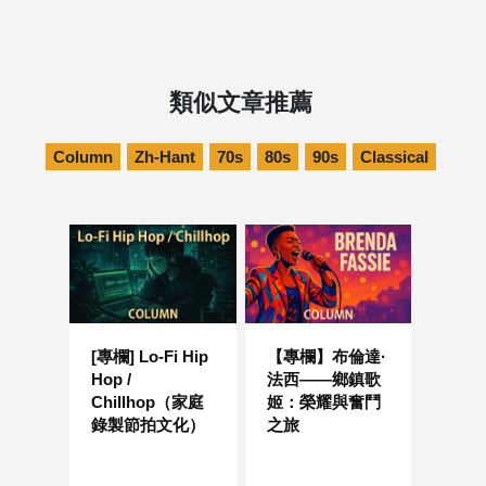
類似文章推薦
Column
Zh-Hant
70s
80s
90s
Classical
[專欄] Lo-Fi Hip
【專欄】布倫達·
Hop /
法西——鄉鎮歌
Chillhop（家庭
姬：榮耀與奮鬥
錄製節拍文化）
之旅