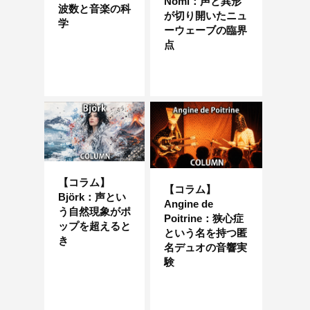
Nomi：声と異形
波数と音楽の科
が切り開いたニュ
学
ーウェーブの臨界
点
【コラム】
【コラム】
Björk：声とい
Angine de
う自然現象がポ
Poitrine：狭心症
ップを超えると
という名を持つ匿
き
名デュオの音響実
験