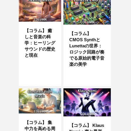
【コラム】 癒
【コラム】
しと音楽の科
CMOS Synthと
学：ヒーリング
Lunettaの世界：
サウンドの歴史
ロジック回路が奏
と現在
でる原始的電子音
楽の美学
【コラム】 集
【コラム】 Klaus
中力を高める周