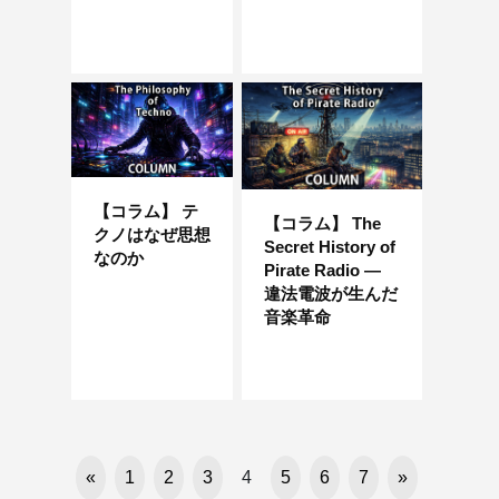
【コラム】 テ
【コラム】 The
クノはなぜ思想
Secret History of
なのか
Pirate Radio —
違法電波が生んだ
音楽革命
«
1
2
3
4
5
6
7
»