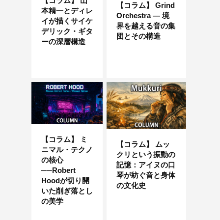
【コラム】 山
【コラム】 Grind
本精一とディレ
Orchestra — 境
イが描くサイケ
界を越える音の集
デリック・ギタ
団とその構造
ーの深層構造
【コラム】 ミ
【コラム】 ムッ
ニマル・テクノ
クリという振動の
の核心
記憶：アイヌの口
──Robert
琴が紡ぐ音と身体
Hoodが切り開
の文化史
いた削ぎ落とし
の美学