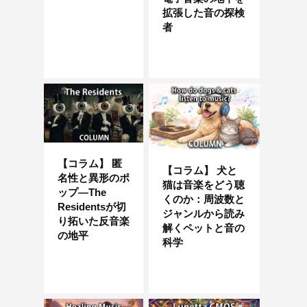
拡張した音の探検
者
【コラム】 匿
【コラム】 犬と
名性と異形のポ
猫は音楽をどう聴
ップ—The
くのか：周波数と
Residentsが切
ジャンルから読み
り拓いた反音楽
解くペットと音の
の地平
科学