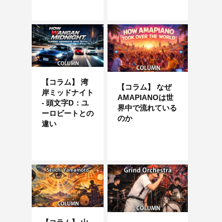
【コラム】 湾
【コラム】 なぜ
岸ミッドナイト
AMAPIANOは世
- 頭文字D：ユ
界中で流れている
ーロビートとの
のか
違い