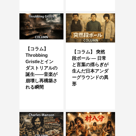
【コラム】
【コラム】 突然
Throbbing
段ボール — 日常
Gristleとイン
と言葉の揺らぎが
ダストリアルの
生んだ日本アンダ
誕生——音楽が
ーグラウンドの異
崩壊し再構築さ
形
れる瞬間