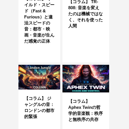
【コラム】 TR-
イルド・スピー
808: 音楽を変え
ド（Fast &
たのは機械ではな
Furious）と違
く、それを使った
法スピードの
人間
音：都市・映
画・音楽が生ん
だ感覚の正体
【コラム】 ジ
【コラム】
ャングルの音：
Aphex Twinの哲
ロンドンの都市
学的音楽観：秩序
的緊張
と無秩序の共存