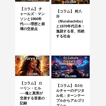
【コラム】 チ
【コラム】 村八
ャールズ・マン
分
ソンと1960年
（Murahachibu）
代――理想と崩
と1970年代日本：
壊の交差点
逸脱する音、拒絶
する社会
【コラム】 ロ
【コラム】 DJカ
ーリン・ヒル
ルチャーのデジタ
──魂と真実が
ル化：ターンテー
交差する音楽の
ブルからアルゴリ
記録
ズムへ