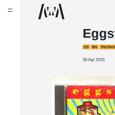
Eggs
CD
90s
Pop Rock
30 Apr 2025