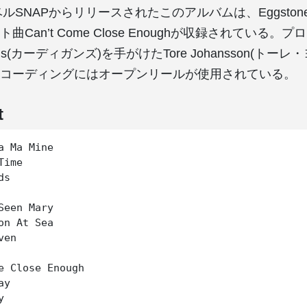
ベルSNAPからリリースされたこのアルバムは、Eggsto
Can’t Come Close Enoughが収録されている。
igans(カーディガンズ)を手がけたTore Johansson(トー
コーディングにはオープンリールが使用されている。
t
a Ma Mine

ime

s

Seen Mary

on At Sea

en

e Close Enough

y


