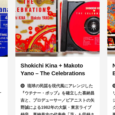
Shokichi Kina + Makoto
Yano – The Celebrations
琉球の民謡を現代風にアレンジした
ナ
『ウチナー・ポップ』を確立した喜納昌
吉と、プロデューサー／ピアニストの矢
野誠による1982年の大阪・東京ライブ
録音。喜納昌吉の代表曲「花」も収録さ