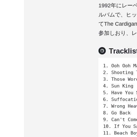
1992年にレー
ルバムで、ヒット曲
てThe Card
参加しおり、レ
Tracklis
1. Ooh Ooh M
2. Shooting T
3. Those Word
4. Sun King

5. Have You 
6. Suffocati
7. Wrong Heav
8. Go Back

9. Can't Com
10. If You Sa
11. Beach Boy