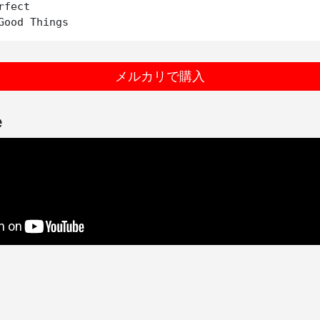
fect

メルカリで購入
e