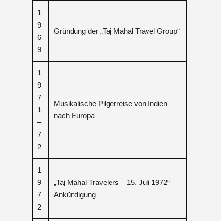
1
9
Gründung der „Taj Mahal Travel Group“
6
9
1
9
7
Musikalische Pilgerreise von Indien
1
nach Europa
–
7
2
1
9
„Taj Mahal Travelers – 15. Juli 1972“
7
Ankündigung
2