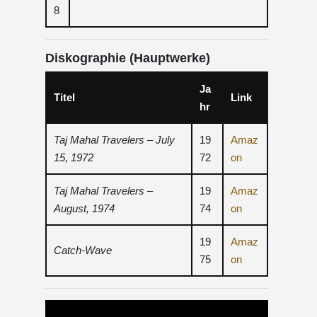
8
Diskographie (Hauptwerke)
Ja
Titel
Link
hr
Taj Mahal Travelers – July
19
Amaz
15, 1972
72
on
Taj Mahal Travelers –
19
Amaz
August, 1974
74
on
19
Amaz
Catch-Wave
75
on