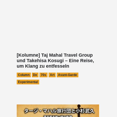
[Kolumne] Taj Mahal Travel Group
und Takehisa Kosugi – Eine Reise,
um Klang zu entfesseln
Column
De
70s
Art
Avant-Garde
Experimental