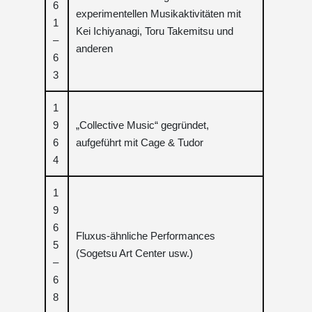
6
experimentellen Musikaktivitäten mit
1
Kei Ichiyanagi, Toru Takemitsu und
–
anderen
6
3
1
9
„Collective Music“ gegründet,
6
aufgeführt mit Cage & Tudor
4
1
9
6
Fluxus-ähnliche Performances
5
(Sogetsu Art Center usw.)
–
6
8