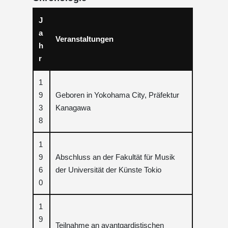
J
a
Veranstaltungen
h
r
1
9
Geboren in Yokohama City, Präfektur
3
Kanagawa
8
1
9
Abschluss an der Fakultät für Musik
6
der Universität der Künste Tokio
0
1
9
Teilnahme an avantgardistischen