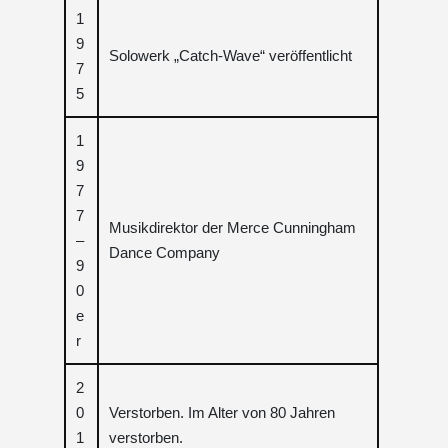
1
9
Solowerk „Catch-Wave“ veröffentlicht
7
5
1
9
7
7
Musikdirektor der Merce Cunningham
–
Dance Company
9
0
e
r
2
0
Verstorben. Im Alter von 80 Jahren
1
verstorben.