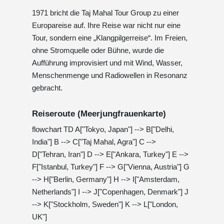
1971 bricht die Taj Mahal Tour Group zu einer
Europareise auf. Ihre Reise war nicht nur eine
Tour, sondern eine „Klangpilgerreise“. Im Freien,
ohne Stromquelle oder Bühne, wurde die
Aufführung improvisiert und mit Wind, Wasser,
Menschenmenge und Radiowellen in Resonanz
gebracht.
Reiseroute (Meerjungfrauenkarte)
flowchart TD A["Tokyo, Japan"] --> B["Delhi,
India"] B --> C["Taj Mahal, Agra"] C -->
D["Tehran, Iran"] D --> E["Ankara, Turkey"] E -->
F["Istanbul, Turkey"] F --> G["Vienna, Austria"] G
--> H["Berlin, Germany"] H --> I["Amsterdam,
Netherlands"] I --> J["Copenhagen, Denmark"] J
--> K["Stockholm, Sweden"] K --> L["London,
UK"]