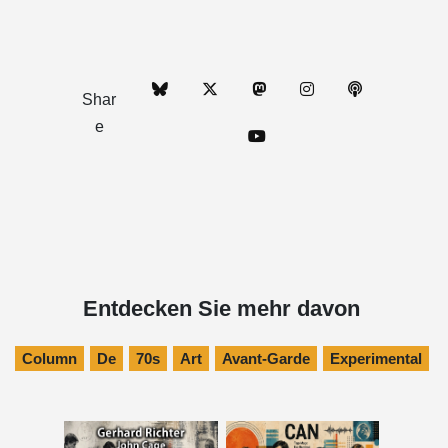
Shar
e
Entdecken Sie mehr davon
Column
De
70s
Art
Avant-Garde
Experimental