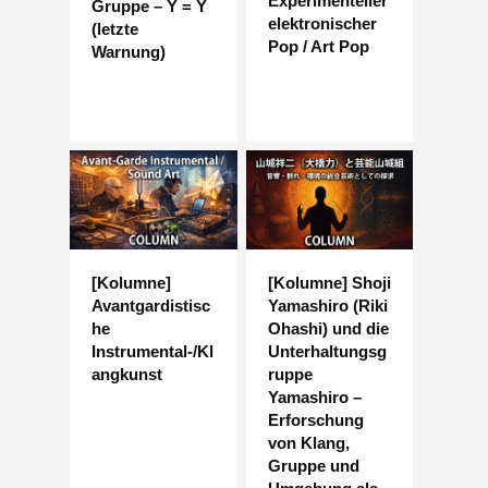
Experimenteller
Gruppe – Y = Y
elektronischer
(letzte
Pop / Art Pop
Warnung)
[Kolumne]
[Kolumne] Shoji
Avantgardistisc
Yamashiro (Riki
he
Ohashi) und die
Instrumental-/Kl
Unterhaltungsg
angkunst
ruppe
Yamashiro –
Erforschung
von Klang,
Gruppe und