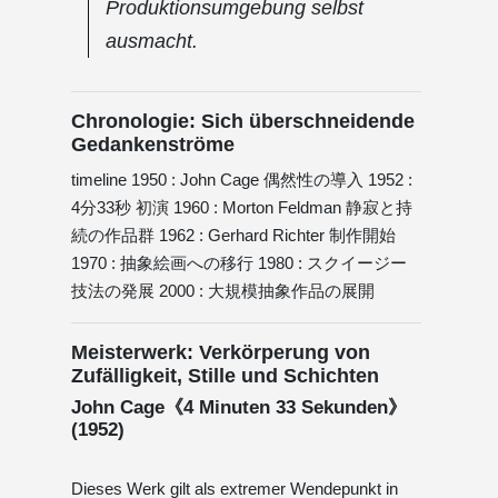
Produktionsumgebung selbst
ausmacht.
Chronologie: Sich überschneidende
Gedankenströme
timeline 1950 : John Cage 偶然性の導入 1952 :
4分33秒 初演 1960 : Morton Feldman 静寂と持
続の作品群 1962 : Gerhard Richter 制作開始
1970 : 抽象絵画への移行 1980 : スクイージー
技法の発展 2000 : 大規模抽象作品の展開
Meisterwerk: Verkörperung von
Zufälligkeit, Stille und Schichten
John Cage《4 Minuten 33 Sekunden》
(1952)
Dieses Werk gilt als extremer Wendepunkt in