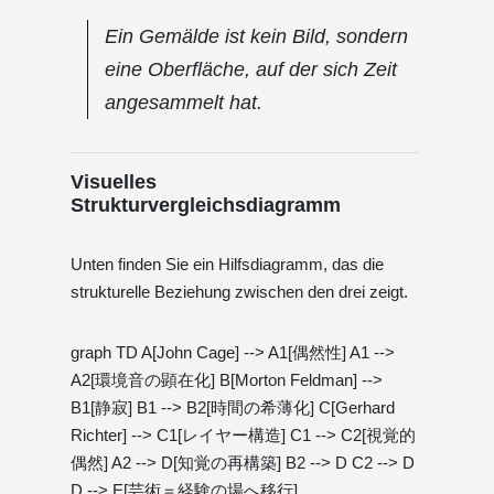
Ein Gemälde ist kein Bild, sondern
eine Oberfläche, auf der sich Zeit
angesammelt hat.
Visuelles
Strukturvergleichsdiagramm
Unten finden Sie ein Hilfsdiagramm, das die
strukturelle Beziehung zwischen den drei zeigt.
graph TD A[John Cage] --> A1[偶然性] A1 -->
A2[環境音の顕在化] B[Morton Feldman] -->
B1[静寂] B1 --> B2[時間の希薄化] C[Gerhard
Richter] --> C1[レイヤー構造] C1 --> C2[視覚的
偶然] A2 --> D[知覚の再構築] B2 --> D C2 --> D
D --> E[芸術＝経験の場へ移行]