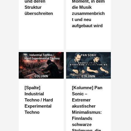
und deren
Moment, in dem
Struktur
die Musik
überschreiten
zusammenbrich
t und neu
aufgebaut wird
[Spalte]
[Kolumne] Pan
Industrial
Sonic –
Techno / Hard
Extremer
Experimental
akustischer
Techno
Minimalismus:
Finnlands
schwarze
Strömung, die