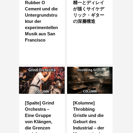
Rubber O
精一とディレイ
Cement und die
が描くサイケデ
Untergrundstru
リック・ギター
ktur der
の深層構造
experimentellen
Musik aus San
Francisco
[Spalte] Grind
[Kolumne]
Orchestra –
Throbbing
Eine Gruppe
Gristle und die
von Klängen,
Geburt des
die Grenzen
Industrial – der