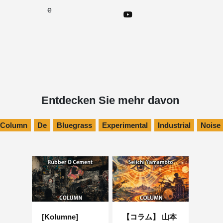
e
Entdecken Sie mehr davon
Column
De
Bluegrass
Experimental
Industrial
Noise
[Kolumne]
【コラム】 山本