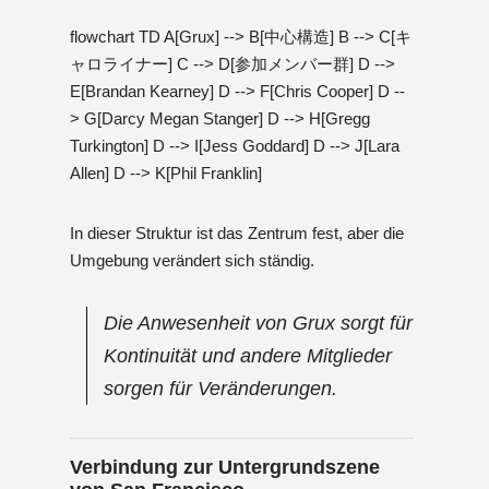
flowchart TD A[Grux] --> B[中心構造] B --> C[キ
ャロライナー] C --> D[参加メンバー群] D -->
E[Brandan Kearney] D --> F[Chris Cooper] D --
> G[Darcy Megan Stanger] D --> H[Gregg
Turkington] D --> I[Jess Goddard] D --> J[Lara
Allen] D --> K[Phil Franklin]
In dieser Struktur ist das Zentrum fest, aber die
Umgebung verändert sich ständig.
Die Anwesenheit von Grux sorgt für
Kontinuität und andere Mitglieder
sorgen für Veränderungen.
Verbindung zur Untergrundszene