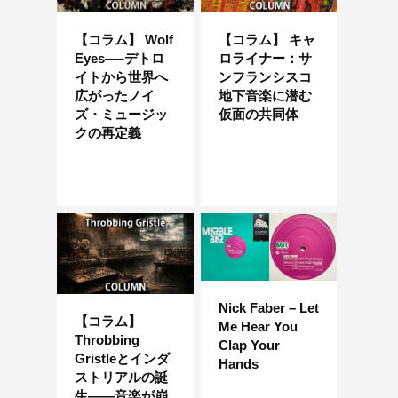
【コラム】 Wolf
【コラム】 キャ
Eyes──デトロ
ロライナー：サ
イトから世界へ
ンフランシスコ
広がったノイ
地下音楽に潜む
ズ・ミュージッ
仮面の共同体
クの再定義
Nick Faber – Let
【コラム】
Me Hear You
Throbbing
Clap Your
Gristleとインダ
Hands
ストリアルの誕
生——音楽が崩