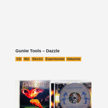
Guniw Tools – Dazzle
CD
90s
Electro
Experimental
Industrial