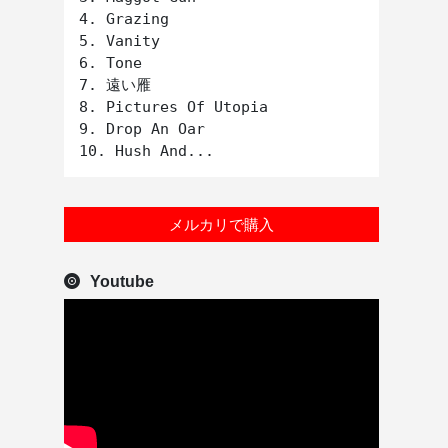
4. Grazing

5. Vanity

6. Tone

7. 遠い雁

8. Pictures Of Utopia

9. Drop An Oar

メルカリで購入
Youtube