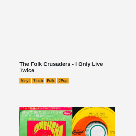
The Folk Crusaders - I Only Live
Twice
Vinyl
7inch
Folk
JPop