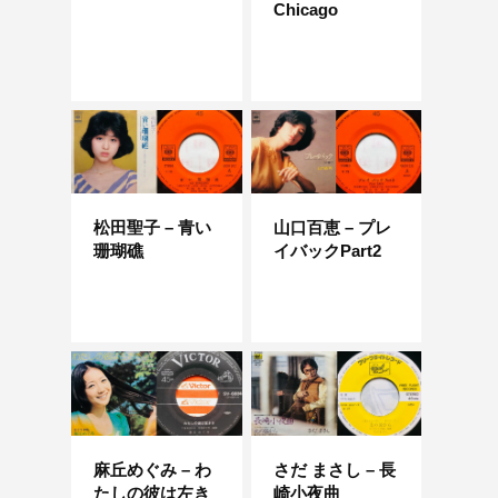
Chicago
松田聖子 – 青い
山口百恵 – プレ
珊瑚礁
イバックPart2
麻丘めぐみ – わ
さだ まさし – 長
たしの彼は左き
崎小夜曲