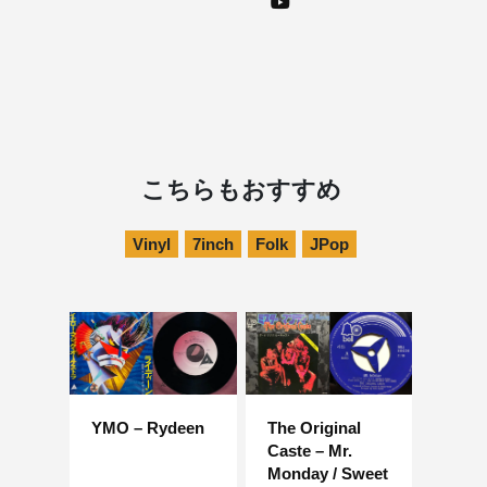
こちらもおすすめ
Vinyl
7inch
Folk
JPop
YMO – Rydeen
The Original
Caste – Mr.
Monday / Sweet