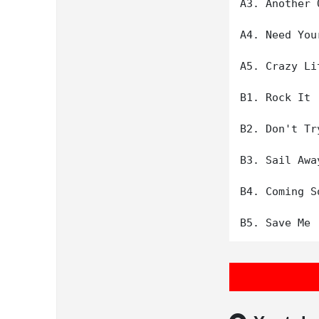
A3. Another 
A4. Need You
A5. Crazy Li
B1. Rock It 
B2. Don't Tr
B3. Sail Awa
B4. Coming So