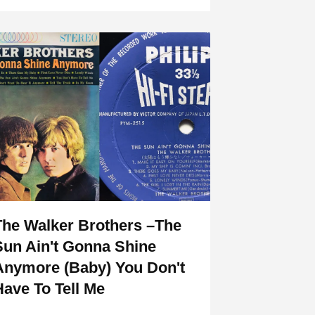
The Walker Brothers –The
Sun Ain't Gonna Shine
Anymore (Baby) You Don't
Have To Tell Me