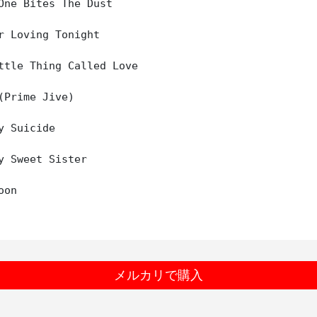
One Bites The Dust

r Loving Tonight

ttle Thing Called Love

(Prime Jive)

y Suicide

y Sweet Sister

on

メルカリで購入