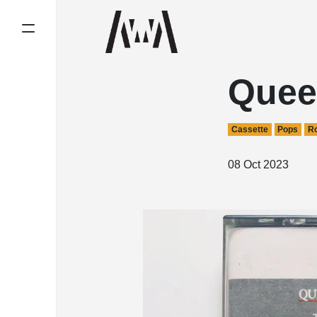
Quee
Cassette
Pops
R
08 Oct 2023