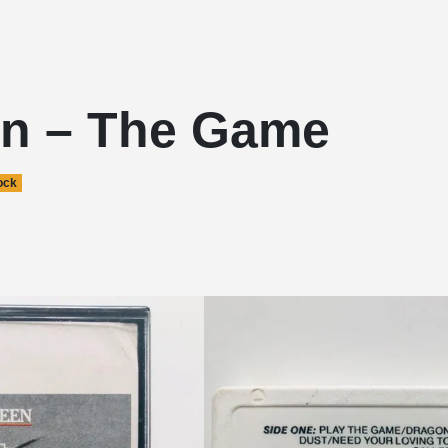
n – The Game
ock