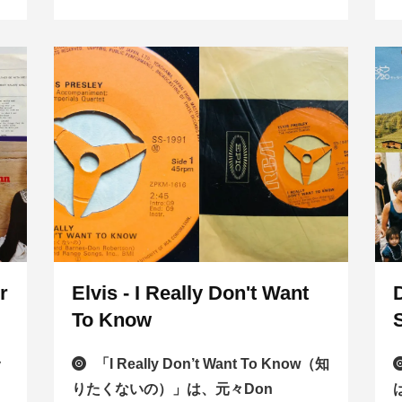
r
Elvis - I Really Don't Want
To Know
ッ
「I Really Don’t Want To Know（知
りたくないの）」は、元々Don