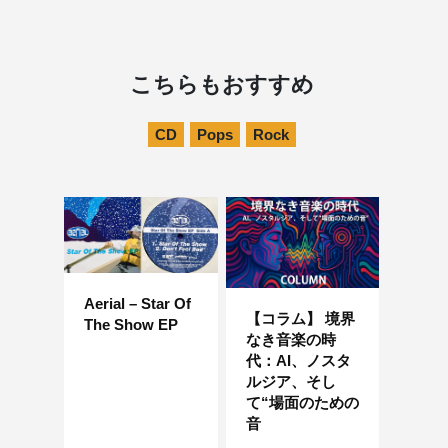
こちらもおすすめ
CD
Pops
Rock
Aerial – Star Of
【コラム】 境界
The Show EP
なき音楽の時
代：AI、ノスタ
ルジア、そし
て“場面のための
音