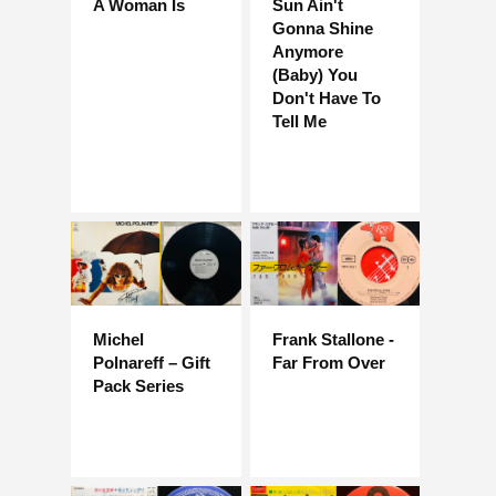
A Woman Is
Sun Ain't
Gonna Shine
Anymore
(Baby) You
Don't Have To
Tell Me
Michel
Frank Stallone -
Polnareff – Gift
Far From Over
Pack Series