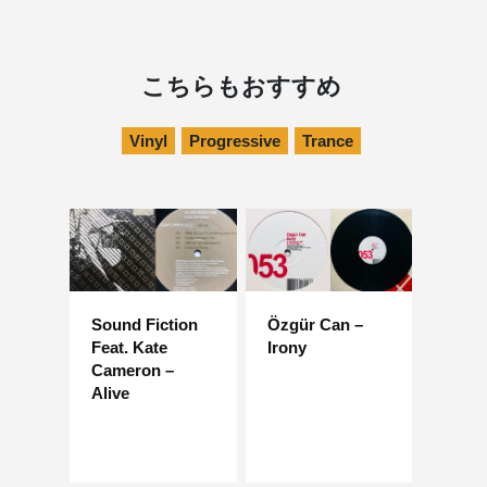
こちらもおすすめ
Vinyl
Progressive
Trance
Sound Fiction
Özgür Can –
Feat. Kate
Irony
Cameron –
Alive