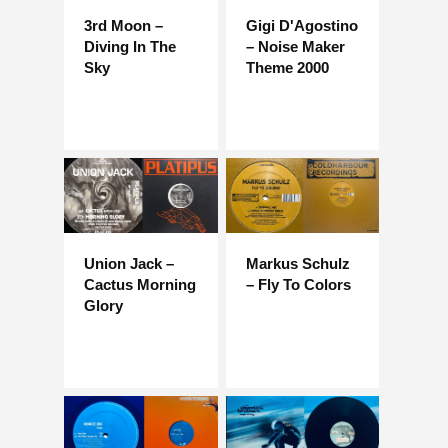
3rd Moon –
Gigi D'Agostino
Diving In The
– Noise Maker
Sky
Theme 2000
Union Jack –
Markus Schulz
Cactus Morning
– Fly To Colors
Glory