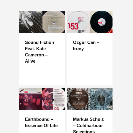
Sound Fiction
Özgür Can –
Feat. Kate
Irony
Cameron –
Alive
Earthbound –
Markus Schulz
Essence Of Life
– Coldharbour
Selections