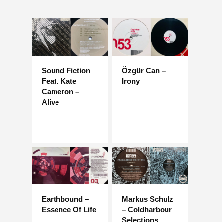
Sound Fiction
Özgür Can –
Feat. Kate
Irony
Cameron –
Alive
Earthbound –
Markus Schulz
Essence Of Life
– Coldharbour
Selections