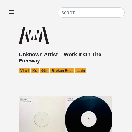
Unknown Artist – Work It On The
Freeway
Vinyl
Ko
00s
Broken Beat
Latin