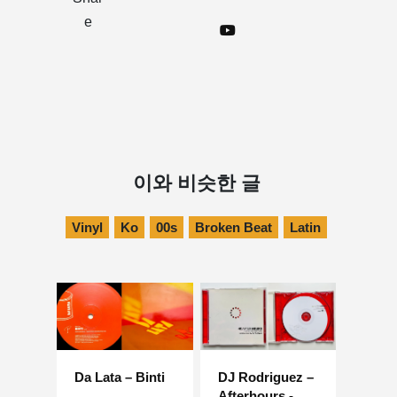
e
이와 비슷한 글
Vinyl
Ko
00s
Broken Beat
Latin
Da Lata – Binti
DJ Rodriguez –
Afterhours -