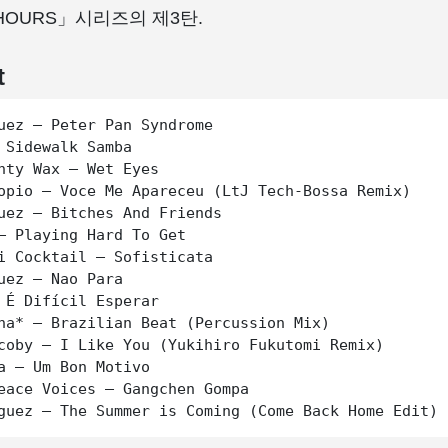
HOURS」시리즈의 제3탄.
t
uez – Peter Pan Syndrome

 Sidewalk Samba

hty Wax – Wet Eyes

opio – Voce Me Apareceu (LtJ Tech-Bossa Remix)

uez – Bitches And Friends

– Playing Hard To Get

i Cocktail – Sofisticata

uez – Nao Para

 É Difícil Esperar

na* – Brazilian Beat (Percussion Mix)

coby – I Like You (Yukihiro Fukutomi Remix)

a – Um Bon Motivo

eace Voices – Gangchen Gompa
