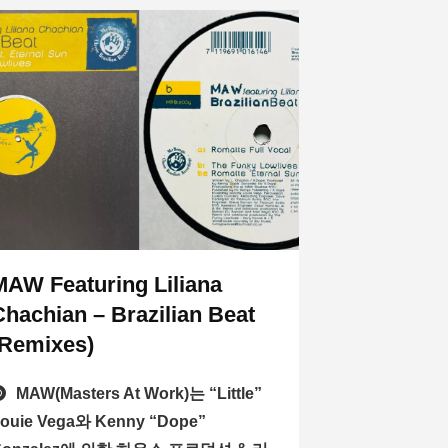
MAW Featuring Liliana
Chachian – Brazilian Beat
(Remixes)
MAW(Masters At Work)는 “Little”
ouie Vega와 Kenny “Dope”