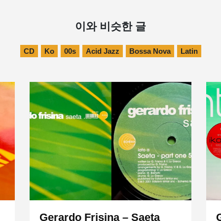
이와 비슷한 글
CD
Ko
00s
Acid Jazz
Bossa Nova
Latin
Gerardo Frisina – Saeta