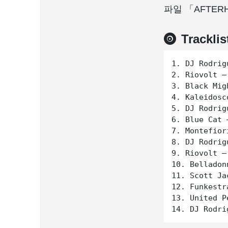
파일 「AFTER
Tracklis
1. DJ Rodrig
2. Riovolt –
3. Black Mig
4. Kaleidosc
5. DJ Rodrig
6. Blue Cat 
7. Montefior
8. DJ Rodrig
9. Riovolt –
10. Belladon
11. Scott Ja
12. Funkestr
13. United P