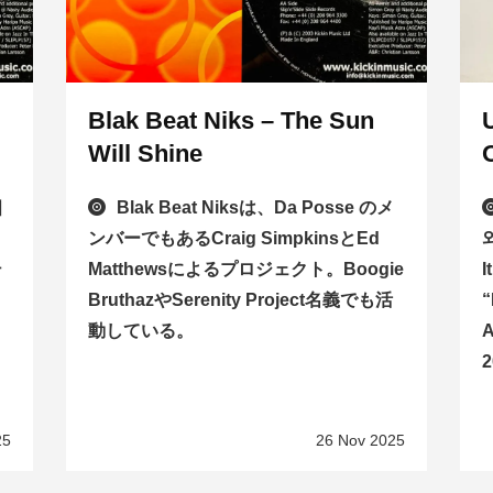
Blak Beat Niks – The Sun
Will Shine
버
Blak Beat Niksは、Da Posse のメ
ンバーでもあるCraig SimpkinsとEd
와
한
Matthewsによるプロジェクト。Boogie
I
BruthazやSerenity Project名義でも活
“
動している。
A
2
25
26 Nov 2025