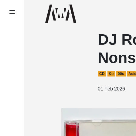
DJ Ro
Nons
CD
Ko
00s
Acid
01 Feb 2026