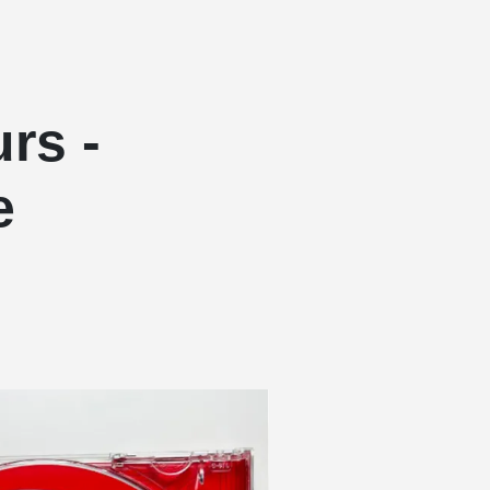
rs -
e