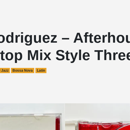
driguez – Afterhou
top Mix Style Thre
 Jazz
Bossa Nova
Latin