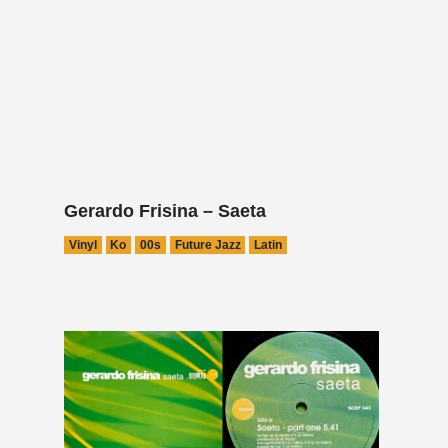
Gerardo Frisina – Saeta
Vinyl
Ko
00s
Future Jazz
Latin