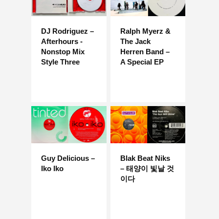
DJ Rodriguez –
Ralph Myerz &
Afterhours -
The Jack
Nonstop Mix
Herren Band –
Style Three
A Special EP
Guy Delicious –
Blak Beat Niks
Iko Iko
– 태양이 빛날 것
이다