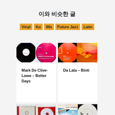
이와 비슷한 글
Vinyl
Ko
00s
Future Jazz
Latin
Mark De Clive-
Da Lata – Binti
Lowe – Better
Days