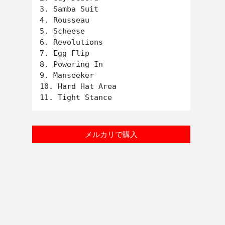
3. Samba Suit

4. Rousseau

5. Scheese

6. Revolutions

7. Egg Flip

8. Powering In

9. Manseeker

10. Hard Hat Area

メルカリで購入