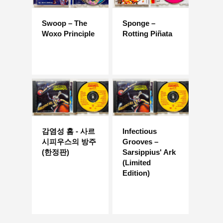
Swoop – The
Sponge –
Woxo Principle
Rotting Piñata
감염성 홈 - 사르
Infectious
시피우스의 방주
Grooves –
(한정판)
Sarsippius' Ark
(Limited
Edition)