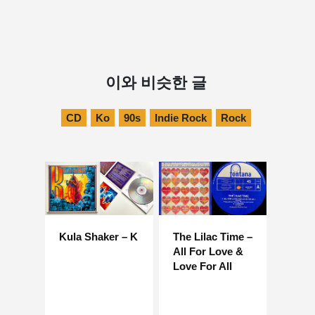
이와 비슷한 글
CD
Ko
90s
Indie Rock
Rock
Kula Shaker – K
The Lilac Time –
All For Love &
Love For All