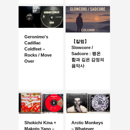
Geronimo's
【칼럼】
Cadillac
Slowcore /
Coldfeet –
Sadcore : 평온
Rocks / Move
함과 깊은 감정의
Over
음악사
Shokichi Kina +
Arctic Monkeys
Makoto Yano –
– Whatever