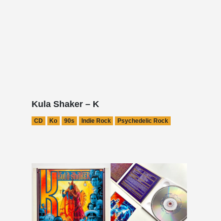
Kula Shaker – K
CD
Ko
90s
Indie Rock
Psychedelic Rock