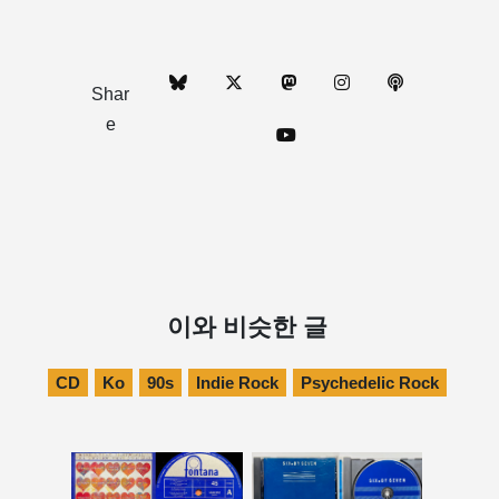
Shar
e
이와 비슷한 글
CD
Ko
90s
Indie Rock
Psychedelic Rock