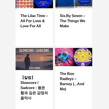
The Lilac Time –
Six.By Seven –
All For Love &
The Things We
Love For All
Make
The Boo
【칼럼】
Radleys –
Slowcore /
Barney (...And
Sadcore : 평온
Me)
함과 깊은 감정의
음악사