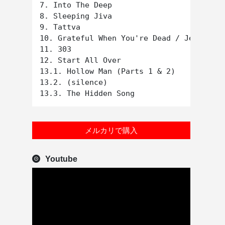
7. Into The Deep

8. Sleeping Jiva

9. Tattva

10. Grateful When You're Dead / Jerry Was
11. 303

12. Start All Over

13.1. Hollow Man (Parts 1 & 2)

13.2. (silence)

メルカリで購入
Youtube