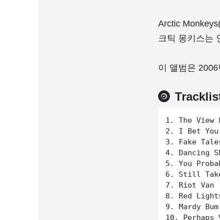
Arctic Mon
크틱 몽키스는 
이 앨범은 200
Tracklis
1. The View 
2. I Bet You
3. Fake Tale
4. Dancing Sh
5. You Proba
6. Still Tak
7. Riot Van

8. Red Light
9. Mardy Bum

10. Perhaps 