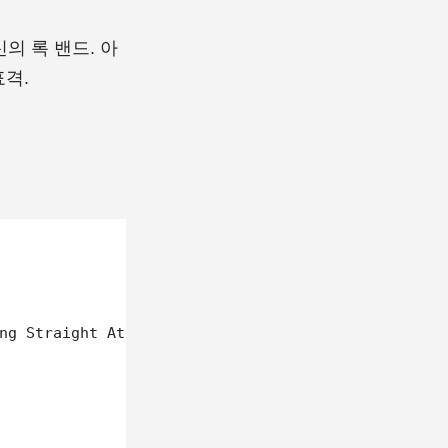
신의 록 밴드. 아
표격.
ng Straight At Me
