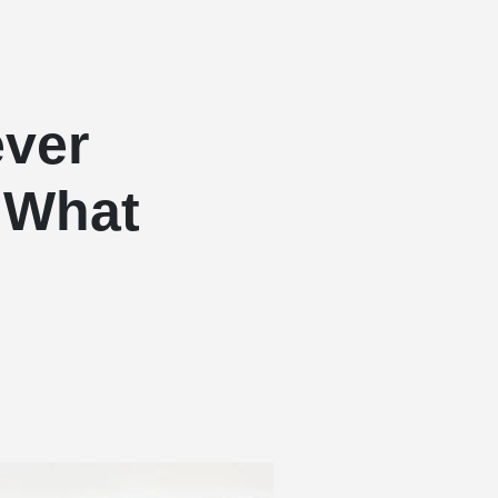
ever
s What