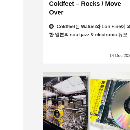
Coldfeet – Rocks / Move
Over
Coldfeet는 Watusi와 Lori Fine에 
한 일본의 soul-jazz & electronic 듀오.
14 Dec 20