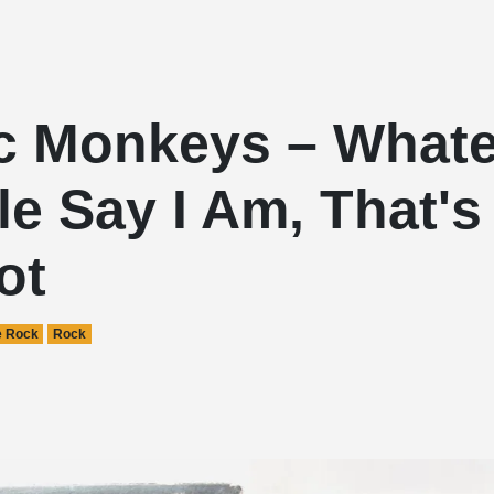
ic Monkeys – What
e Say I Am, That'
ot
e Rock
Rock