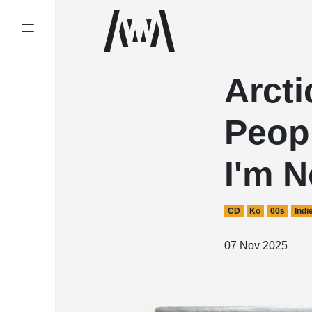
Arct
Peopl
I'm N
CD
Ko
00s
Indi
07 Nov 2025