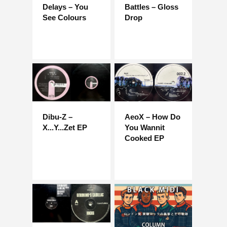
Delays – You
Battles – Gloss
See Colours
Drop
Dibu-Z –
AeoX – How Do
X...Y...Zet EP
You Wannit
Cooked EP