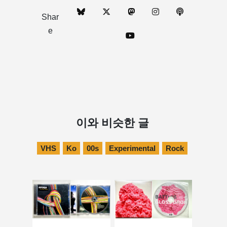
Shar
e
이와 비슷한 글
VHS
Ko
00s
Experimental
Rock