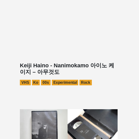
Keiji Haino - Nanimokamo 아이노 케
이지 – 아무것도
VHS
Ko
00s
Experimental
Rock