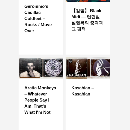
Geronimo's
【칼럼】 Black
Cadillac
Midi — 런던발
Coldfeet –
실험록의 충격과
Rocks / Move
그 궤적
Over
Arctic Monkeys
Kasabian –
– Whatever
Kasabian
People Say I
Am, That's
What I'm Not