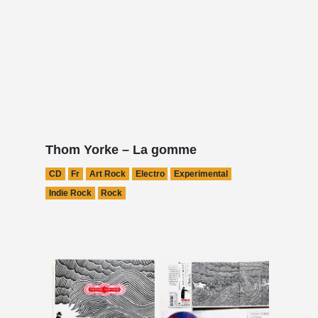
Thom Yorke – La gomme
CD
Fr
Art Rock
Electro
Experimental
Indie Rock
Rock