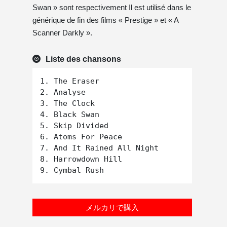
Swan » sont respectivement Il est utilisé dans le
générique de fin des films « Prestige » et « A
Scanner Darkly ».
Liste des chansons
1. The Eraser

2. Analyse

3. The Clock

4. Black Swan

5. Skip Divided

6. Atoms For Peace

7. And It Rained All Night

8. Harrowdown Hill

メルカリで購入