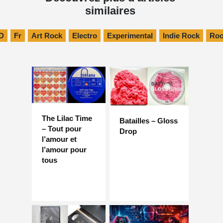
similaires
D
Fr
Art Rock
Electro
Experimental
Indie Rock
Roc
The Lilac Time
Batailles – Gloss
– Tout pour
Drop
l’amour et
l’amour pour
tous