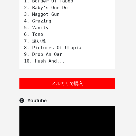
1. Border Of Taboo

2. Baby's One Do

3. Maggot Gun

4. Grazing

5. Vanity

6. Tone

7. 遠い雁

8. Pictures Of Utopia

9. Drop An Oar

メルカリで購入
Youtube