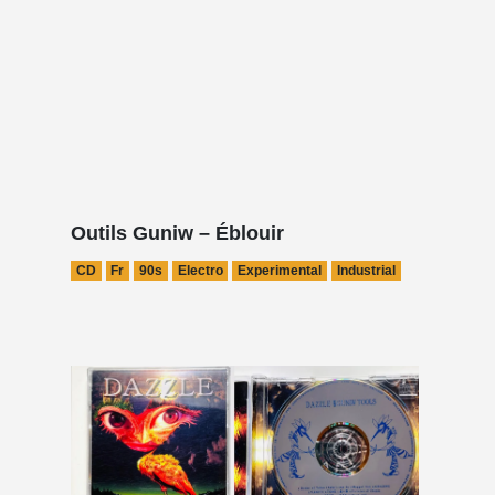
Outils Guniw – Éblouir
CD
Fr
90s
Electro
Experimental
Industrial