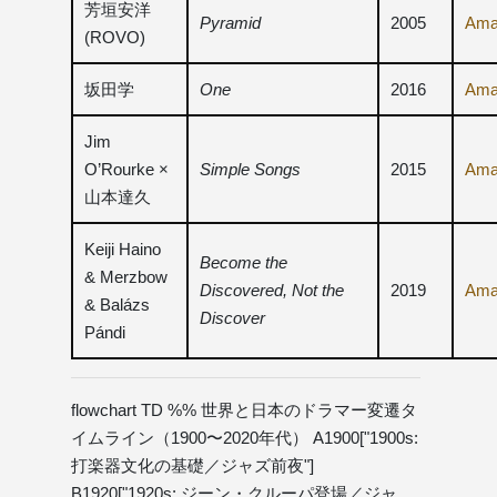
芳垣安洋
Pyramid
2005
Ama
(ROVO)
坂田学
One
2016
Ama
Jim
O’Rourke ×
Simple Songs
2015
Ama
山本達久
Keiji Haino
Become the
& Merzbow
Discovered, Not the
2019
Ama
& Balázs
Discover
Pándi
flowchart TD %% 世界と日本のドラマー変遷タ
イムライン（1900〜2020年代） A1900["1900s:
打楽器文化の基礎／ジャズ前夜"]
B1920["1920s: ジーン・クルーパ登場／ジャ