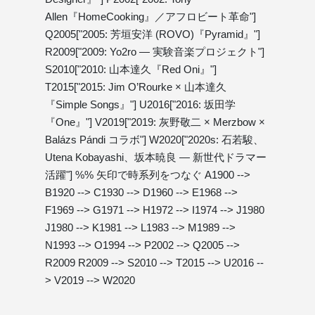
Allen『HomeCooking』／アフロビート革命"]
Q2005["2005: 芳垣安洋 (ROVO)『Pyramid』"]
R2009["2009: Yo2ro — 実験音楽プロジェクト"]
S2010["2010: 山本達久『Red Oni』"]
T2015["2015: Jim O’Rourke × 山本達久
『Simple Songs』"] U2016["2016: 坂田学
『One』"] V2019["2019: 灰野敬二 × Merzbow ×
Balázs Pándi コラボ"] W2020["2020s: 石若駿、
Utena Kobayashi、坂本暁良 — 新世代ドラマー
活躍"] %% 矢印で時系列をつなぐ A1900 -->
B1920 --> C1930 --> D1960 --> E1968 -->
F1969 --> G1971 --> H1972 --> I1974 --> J1980
J1980 --> K1981 --> L1983 --> M1989 -->
N1993 --> O1994 --> P2002 --> Q2005 -->
R2009 R2009 --> S2010 --> T2015 --> U2016 --
> V2019 --> W2020