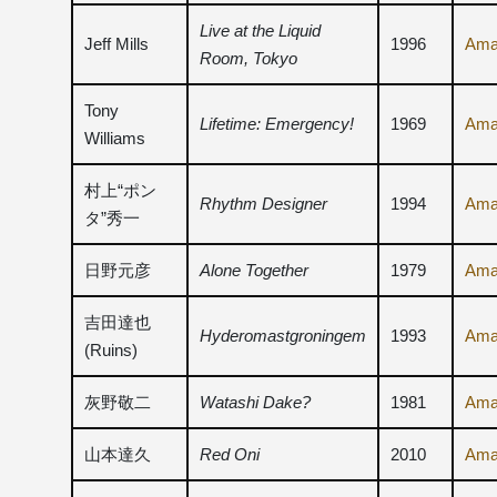
Live at the Liquid
Jeff Mills
1996
Ama
Room, Tokyo
Tony
Lifetime: Emergency!
1969
Ama
Williams
村上“ポン
Rhythm Designer
1994
Ama
タ”秀一
日野元彦
Alone Together
1979
Ama
吉田達也
Hyderomastgroningem
1993
Ama
(Ruins)
灰野敬二
Watashi Dake?
1981
Ama
山本達久
Red Oni
2010
Ama