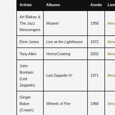
Artiste
Albums
Année
Lie
Art Blakey &
The Jazz
Moanin’
1958
Ama
Messengers
Elvin Jones
Live at the Lighthouse
1972
Ama
Tony Allen
HomeCooking
2002
Ama
John
Bonham
Led Zeppelin IV
1971
Ama
(Led
Zeppelin)
Ginger
Baker
Wheels of Fire
1968
Ama
(Cream)