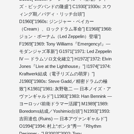
ズ・ビッグバンドの隆盛"] C1930["1930s: スウ
ィング期／バディ・リッチ台頭"]
D1960["1960s: ジンジャー・ベイカー
（Cream）、ロックドラム革命"] E1968["1968:
ジョン・ボーナム（Led Zeppelin）登場"]
F1969["1969: Tony Williams『Emergency!』—
モダンジャズ革新"] G1971["1971: Led Zeppelin
IV — ドラムソロ文化確立"] H1972["1972: Elvin
Jones『Live at the Lighthouse』"] I1974["1974:
Kraftwerk結成（電子リズムの萌芽）"]
J1980["1980s: Steve Gadd／精密ドラムの極
致"] K1981["1981: 灰野敬二 — 日本ノイズ・ア
ヴァンギャルド"] L1983["1983: Han Bennink —
ヨーロッパ前衛ドラマー活躍"] M1989["1989:
Boredoms結成／Yoshimio台頭"] N1993["1993:
吉田達也 (Ruins) — 日本アヴァンギャルド"]
O1994["1994: 村上“ポンタ”秀一『Rhythm
Designer』"] P2002["2002: Tony