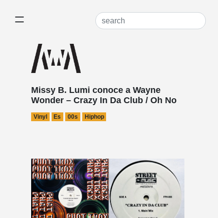
Missy B. Lumi conoce a Wayne
Wonder – Crazy In Da Club / Oh No
Vinyl
Es
00s
Hiphop