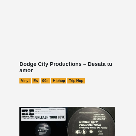
Dodge City Productions – Desata tu
amor
Vinyl
Es
00s
Hiphop
Trip Hop