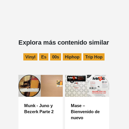
Explora más contenido similar
Vinyl
Es
00s
Hiphop
Trip Hop
Munk - Juno y
Mase –
Bezerk Parte 2
Bienvenido de
nuevo