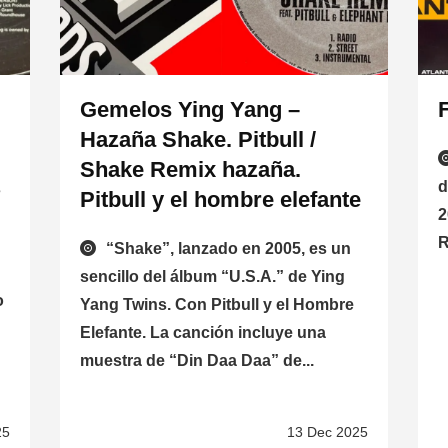
Gemelos Ying Yang –
Hazaña Shake. Pitbull /
Shake Remix hazaña.
d
s
Pitbull y el hombre elefante
2
R
“Shake”, lanzado en 2005, es un
sencillo del álbum “U.S.A.” de Ying
o
Yang Twins. Con Pitbull y el Hombre
Elefante. La canción incluye una
muestra de “Din Daa Daa” de...
25
13 Dec 2025