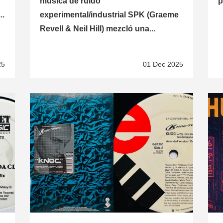
música de ruido
p
..
experimental/industrial SPK (Graeme
Revell & Neil Hill) mezcló una...
25
01 Dec 2025