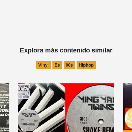
Explora más contenido similar
Vinyl
Es
00s
Hiphop