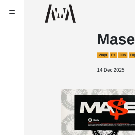
Mase
Vinyl
Es
00s
Hi
14 Dec 2025