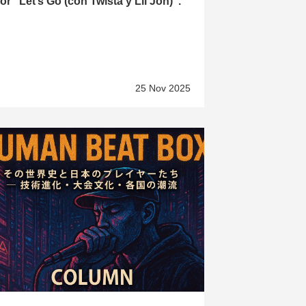
or “Let’s Go (con Twista y Lil Jon)”.
25 Nov 2025