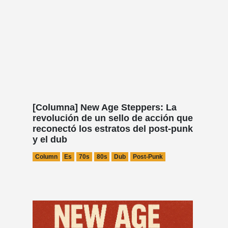
[Columna] New Age Steppers: La
revolución de un sello de acción que
reconectó los estratos del post-punk
y el dub
Column
Es
70s
80s
Dub
Post-Punk