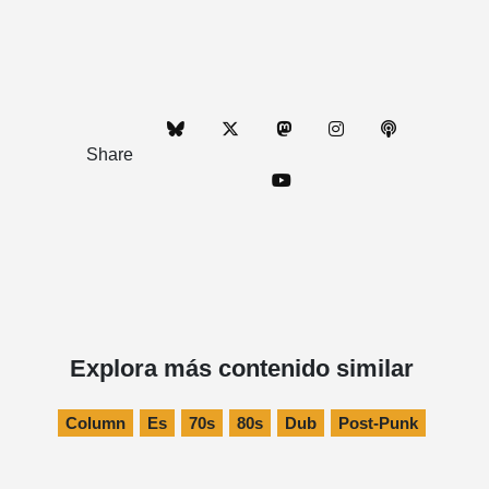
Share
Explora más contenido similar
Column
Es
70s
80s
Dub
Post-Punk