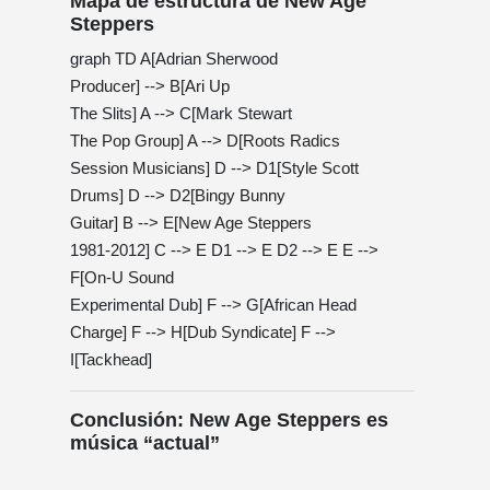
Mapa de estructura de New Age
Steppers
graph TD A[Adrian Sherwood
Producer] --> B[Ari Up
The Slits] A --> C[Mark Stewart
The Pop Group] A --> D[Roots Radics
Session Musicians] D --> D1[Style Scott
Drums] D --> D2[Bingy Bunny
Guitar] B --> E[New Age Steppers
1981-2012] C --> E D1 --> E D2 --> E E -->
F[On-U Sound
Experimental Dub] F --> G[African Head
Charge] F --> H[Dub Syndicate] F -->
I[Tackhead]
Conclusión: New Age Steppers es
música “actual”